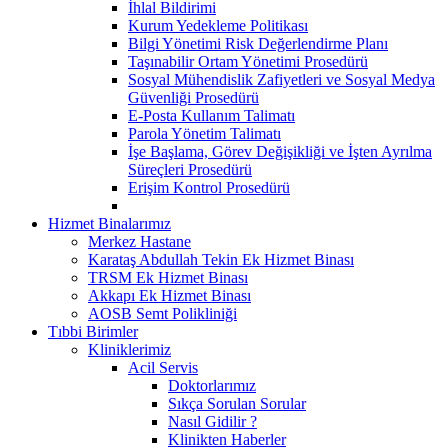
İhlal Bildirimi
Kurum Yedekleme Politikası
Bilgi Yönetimi Risk Değerlendirme Planı
Taşınabilir Ortam Yönetimi Prosedürü
Sosyal Mühendislik Zafiyetleri ve Sosyal Medya
Güvenliği Prosedürü
E-Posta Kullanım Talimatı
Parola Yönetim Talimatı
İşe Başlama, Görev Değişikliği ve İşten Ayrılma
Süreçleri Prosedürü
Erişim Kontrol Prosedürü
Hizmet Binalarımız
Merkez Hastane
Karataş Abdullah Tekin Ek Hizmet Binası
TRSM Ek Hizmet Binası
Akkapı Ek Hizmet Binası
AOSB Semt Polikliniği
Tıbbi Birimler
Kliniklerimiz
Acil Servis
Doktorlarımız
Sıkça Sorulan Sorular
Nasıl Gidilir ?
Klinikten Haberler