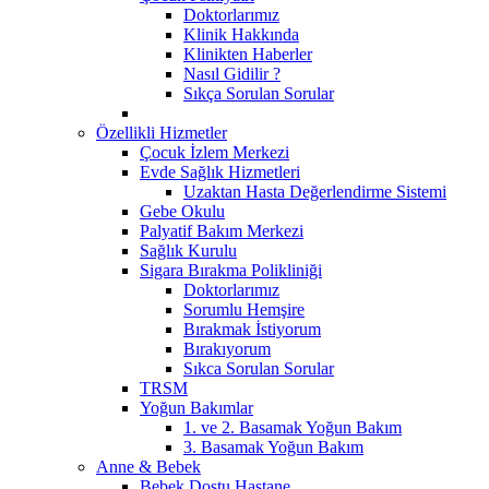
Doktorlarımız
Klinik Hakkında
Klinikten Haberler
Nasıl Gidilir ?
Sıkça Sorulan Sorular
Özellikli Hizmetler
Çocuk İzlem Merkezi
Evde Sağlık Hizmetleri
Uzaktan Hasta Değerlendirme Sistemi
Gebe Okulu
Palyatif Bakım Merkezi
Sağlık Kurulu
Sigara Bırakma Polikliniği
Doktorlarımız
Sorumlu Hemşire
Bırakmak İstiyorum
Bırakıyorum
Sıkca Sorulan Sorular
TRSM
Yoğun Bakımlar
1. ve 2. Basamak Yoğun Bakım
3. Basamak Yoğun Bakım
Anne & Bebek
Bebek Dostu Hastane