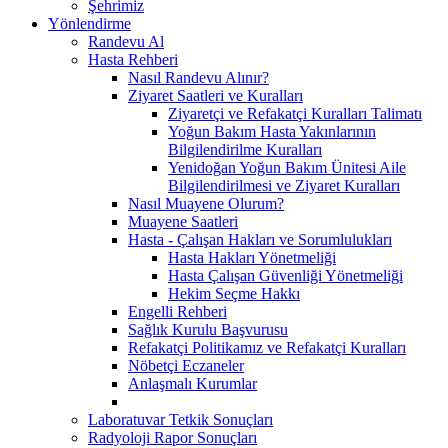
Şehrimiz
Yönlendirme
Randevu Al
Hasta Rehberi
Nasıl Randevu Alınır?
Ziyaret Saatleri ve Kuralları
Ziyaretçi ve Refakatçi Kuralları Talimatı
Yoğun Bakım Hasta Yakınlarının
Bilgilendirilme Kuralları
Yenidoğan Yoğun Bakım Ünitesi Aile
Bilgilendirilmesi ve Ziyaret Kuralları
Nasıl Muayene Olurum?
Muayene Saatleri
Hasta - Çalışan Hakları ve Sorumlulukları
Hasta Hakları Yönetmeliği
Hasta Çalışan Güvenliği Yönetmeliği
Hekim Seçme Hakkı
Engelli Rehberi
Sağlık Kurulu Başvurusu
Refakatçi Politikamız ve Refakatçi Kuralları
Nöbetçi Eczaneler
Anlaşmalı Kurumlar
Laboratuvar Tetkik Sonuçları
Radyoloji Rapor Sonuçları