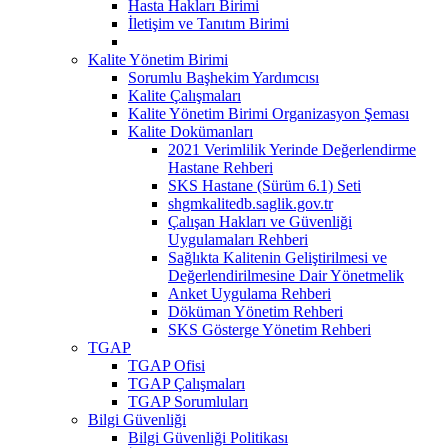
Hasta Hakları Birimi
İletişim ve Tanıtım Birimi
Kalite Yönetim Birimi
Sorumlu Başhekim Yardımcısı
Kalite Çalışmaları
Kalite Yönetim Birimi Organizasyon Şeması
Kalite Dokümanları
2021 Verimlilik Yerinde Değerlendirme
Hastane Rehberi
SKS Hastane (Sürüm 6.1) Seti
shgmkalitedb.saglik.gov.tr
Çalışan Hakları ve Güvenliği
Uygulamaları Rehberi
Sağlıkta Kalitenin Geliştirilmesi ve
Değerlendirilmesine Dair Yönetmelik
Anket Uygulama Rehberi
Döküman Yönetim Rehberi
SKS Gösterge Yönetim Rehberi
TGAP
TGAP Ofisi
TGAP Çalışmaları
TGAP Sorumluları
Bilgi Güvenliği
Bilgi Güvenliği Politikası