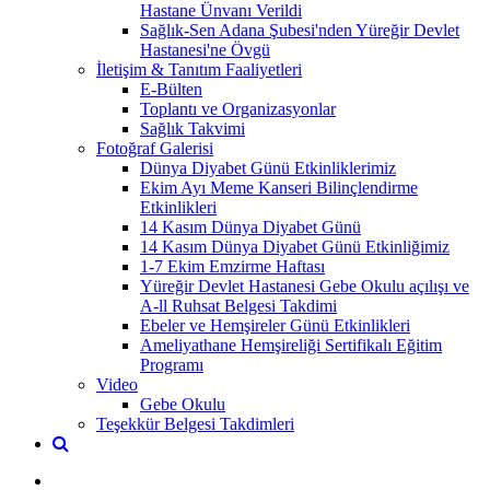
Hastane Ünvanı Verildi
Sağlık-Sen Adana Şubesi'nden Yüreğir Devlet
Hastanesi'ne Övgü
İletişim & Tanıtım Faaliyetleri
E-Bülten
Toplantı ve Organizasyonlar
Sağlık Takvimi
Fotoğraf Galerisi
Dünya Diyabet Günü Etkinliklerimiz
Ekim Ayı Meme Kanseri Bilinçlendirme
Etkinlikleri
14 Kasım Dünya Diyabet Günü
14 Kasım Dünya Diyabet Günü Etkinliğimiz
1-7 Ekim Emzirme Haftası
Yüreğir Devlet Hastanesi Gebe Okulu açılışı ve
A-ll Ruhsat Belgesi Takdimi
Ebeler ve Hemşireler Günü Etkinlikleri
Ameliyathane Hemşireliği Sertifikalı Eğitim
Programı
Video
Gebe Okulu
Teşekkür Belgesi Takdimleri