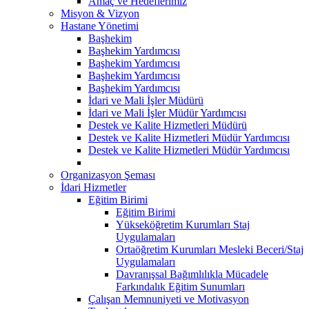
Amaç ve Hedeflerimiz
Misyon & Vizyon
Hastane Yönetimi
Başhekim
Başhekim Yardımcısı
Başhekim Yardımcısı
Başhekim Yardımcısı
Başhekim Yardımcısı
İdari ve Mali İşler Müdürü
İdari ve Mali İşler Müdür Yardımcısı
Destek ve Kalite Hizmetleri Müdürü
Destek ve Kalite Hizmetleri Müdür Yardımcısı
Destek ve Kalite Hizmetleri Müdür Yardımcısı
Organizasyon Şeması
İdari Hizmetler
Eğitim Birimi
Eğitim Birimi
Yükseköğretim Kurumları Staj
Uygulamaları
Ortaöğretim Kurumları Mesleki Beceri/Staj
Uygulamaları
Davranışsal Bağımlılıkla Mücadele
Farkındalık Eğitim Sunumları
Çalışan Memnuniyeti ve Motivasyon