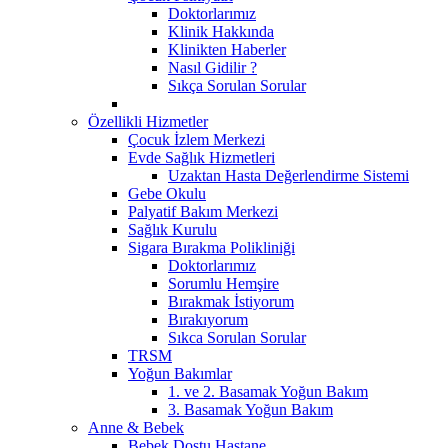
Doktorlarımız
Klinik Hakkında
Klinikten Haberler
Nasıl Gidilir ?
Sıkça Sorulan Sorular
Özellikli Hizmetler
Çocuk İzlem Merkezi
Evde Sağlık Hizmetleri
Uzaktan Hasta Değerlendirme Sistemi
Gebe Okulu
Palyatif Bakım Merkezi
Sağlık Kurulu
Sigara Bırakma Polikliniği
Doktorlarımız
Sorumlu Hemşire
Bırakmak İstiyorum
Bırakıyorum
Sıkca Sorulan Sorular
TRSM
Yoğun Bakımlar
1. ve 2. Basamak Yoğun Bakım
3. Basamak Yoğun Bakım
Anne & Bebek
Bebek Dostu Hastane