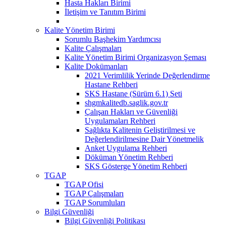
Hasta Hakları Birimi
İletişim ve Tanıtım Birimi
Kalite Yönetim Birimi
Sorumlu Başhekim Yardımcısı
Kalite Çalışmaları
Kalite Yönetim Birimi Organizasyon Şeması
Kalite Dokümanları
2021 Verimlilik Yerinde Değerlendirme
Hastane Rehberi
SKS Hastane (Sürüm 6.1) Seti
shgmkalitedb.saglik.gov.tr
Çalışan Hakları ve Güvenliği
Uygulamaları Rehberi
Sağlıkta Kalitenin Geliştirilmesi ve
Değerlendirilmesine Dair Yönetmelik
Anket Uygulama Rehberi
Döküman Yönetim Rehberi
SKS Gösterge Yönetim Rehberi
TGAP
TGAP Ofisi
TGAP Çalışmaları
TGAP Sorumluları
Bilgi Güvenliği
Bilgi Güvenliği Politikası