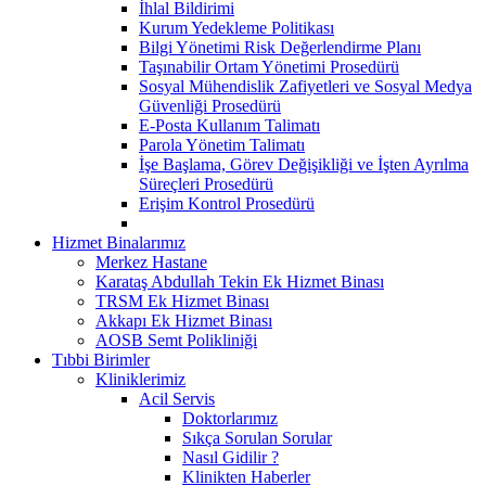
İhlal Bildirimi
Kurum Yedekleme Politikası
Bilgi Yönetimi Risk Değerlendirme Planı
Taşınabilir Ortam Yönetimi Prosedürü
Sosyal Mühendislik Zafiyetleri ve Sosyal Medya
Güvenliği Prosedürü
E-Posta Kullanım Talimatı
Parola Yönetim Talimatı
İşe Başlama, Görev Değişikliği ve İşten Ayrılma
Süreçleri Prosedürü
Erişim Kontrol Prosedürü
Hizmet Binalarımız
Merkez Hastane
Karataş Abdullah Tekin Ek Hizmet Binası
TRSM Ek Hizmet Binası
Akkapı Ek Hizmet Binası
AOSB Semt Polikliniği
Tıbbi Birimler
Kliniklerimiz
Acil Servis
Doktorlarımız
Sıkça Sorulan Sorular
Nasıl Gidilir ?
Klinikten Haberler