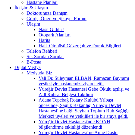
Hastane Planları
İletişim & Ulaşım
Doktorunuza Danışın
Görüş, Öneri ve Şikayet Formu
Ulaşım
Nasıl Gidilir?
Otopark Alanları
Harita
Halk Otobüsü Güzergah ve Durak Bilgileri
Telefon Rehberi
Sık Sorulan Sorular
E-Posta
Dijital Medya
Medyada Biz
Vali Dr. Süleyman ELBAN, Ramazan Bayramı
vesilesiyle hastanemizi ziyaret etti.
Yüreğir Devlet Hastanesi Gebe Okulu açılışı ve
A-ll Ruhsat Belgesi Takdimi
Adana Tepebağ Rotary Kulübü Yılbaşı
öncesinde, Sağlık Bakanlığı Yüreğir Devlet
Hastanesi’ne bağlı Seyhan Toplum Ruh Sağlığı
Merkezi üyeleri ve yetkilileri ile bir araya geldi.
Yüreğir Devlet Hastanesi'nde KOAH
bilgilendirme etkinliği düzenlendi
Yüreğir Devlet Hastanesi' ne Anne Dostu