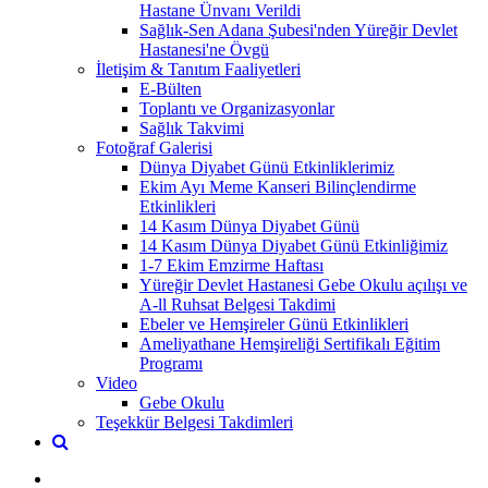
Hastane Ünvanı Verildi
Sağlık-Sen Adana Şubesi'nden Yüreğir Devlet
Hastanesi'ne Övgü
İletişim & Tanıtım Faaliyetleri
E-Bülten
Toplantı ve Organizasyonlar
Sağlık Takvimi
Fotoğraf Galerisi
Dünya Diyabet Günü Etkinliklerimiz
Ekim Ayı Meme Kanseri Bilinçlendirme
Etkinlikleri
14 Kasım Dünya Diyabet Günü
14 Kasım Dünya Diyabet Günü Etkinliğimiz
1-7 Ekim Emzirme Haftası
Yüreğir Devlet Hastanesi Gebe Okulu açılışı ve
A-ll Ruhsat Belgesi Takdimi
Ebeler ve Hemşireler Günü Etkinlikleri
Ameliyathane Hemşireliği Sertifikalı Eğitim
Programı
Video
Gebe Okulu
Teşekkür Belgesi Takdimleri