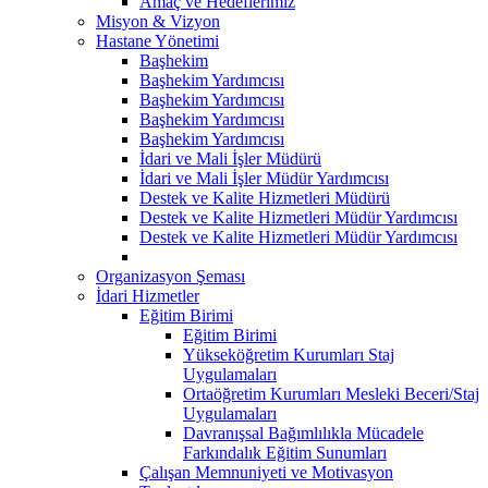
Amaç ve Hedeflerimiz
Misyon & Vizyon
Hastane Yönetimi
Başhekim
Başhekim Yardımcısı
Başhekim Yardımcısı
Başhekim Yardımcısı
Başhekim Yardımcısı
İdari ve Mali İşler Müdürü
İdari ve Mali İşler Müdür Yardımcısı
Destek ve Kalite Hizmetleri Müdürü
Destek ve Kalite Hizmetleri Müdür Yardımcısı
Destek ve Kalite Hizmetleri Müdür Yardımcısı
Organizasyon Şeması
İdari Hizmetler
Eğitim Birimi
Eğitim Birimi
Yükseköğretim Kurumları Staj
Uygulamaları
Ortaöğretim Kurumları Mesleki Beceri/Staj
Uygulamaları
Davranışsal Bağımlılıkla Mücadele
Farkındalık Eğitim Sunumları
Çalışan Memnuniyeti ve Motivasyon