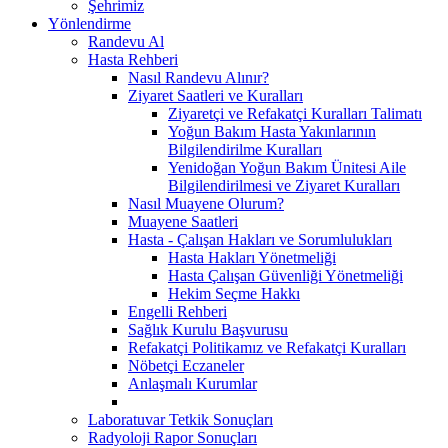
Şehrimiz
Yönlendirme
Randevu Al
Hasta Rehberi
Nasıl Randevu Alınır?
Ziyaret Saatleri ve Kuralları
Ziyaretçi ve Refakatçi Kuralları Talimatı
Yoğun Bakım Hasta Yakınlarının
Bilgilendirilme Kuralları
Yenidoğan Yoğun Bakım Ünitesi Aile
Bilgilendirilmesi ve Ziyaret Kuralları
Nasıl Muayene Olurum?
Muayene Saatleri
Hasta - Çalışan Hakları ve Sorumlulukları
Hasta Hakları Yönetmeliği
Hasta Çalışan Güvenliği Yönetmeliği
Hekim Seçme Hakkı
Engelli Rehberi
Sağlık Kurulu Başvurusu
Refakatçi Politikamız ve Refakatçi Kuralları
Nöbetçi Eczaneler
Anlaşmalı Kurumlar
Laboratuvar Tetkik Sonuçları
Radyoloji Rapor Sonuçları