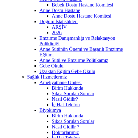
Bebek Dostu Hastane Komitesi
Anne Dostu Hastane
Anne Dostu Hastane Komitesi
Doğum İstatistikleri
ARŞİV
2026
Emzirme Danışmanlığı ve Relaktasyon
Polikliniği
Anne Sütünün Önemi ve Başarılı Emzirme
Eğitimi
Anne Sütü ve Emzirme Politikamız
Gebe Okulu
Uzaktan Eğitim Gebe Okulu
Sağlık Hizmetlermiz
Ameliyathane Ünitesi
Birim Hakkında
Sıkça Sorulan Sorular
Nasıl Gidilir?
İç Hat Telefon
Biyokimya
Birim Hakkında
Sıkça Sorulan Sorular
Nasıl Gidilir ?
Doktorlarımız
İç Hat Telefon