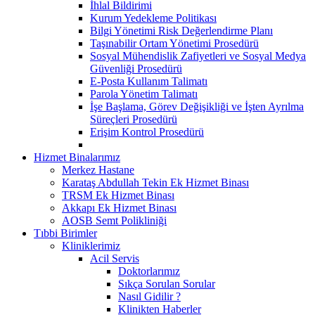
İhlal Bildirimi
Kurum Yedekleme Politikası
Bilgi Yönetimi Risk Değerlendirme Planı
Taşınabilir Ortam Yönetimi Prosedürü
Sosyal Mühendislik Zafiyetleri ve Sosyal Medya
Güvenliği Prosedürü
E-Posta Kullanım Talimatı
Parola Yönetim Talimatı
İşe Başlama, Görev Değişikliği ve İşten Ayrılma
Süreçleri Prosedürü
Erişim Kontrol Prosedürü
Hizmet Binalarımız
Merkez Hastane
Karataş Abdullah Tekin Ek Hizmet Binası
TRSM Ek Hizmet Binası
Akkapı Ek Hizmet Binası
AOSB Semt Polikliniği
Tıbbi Birimler
Kliniklerimiz
Acil Servis
Doktorlarımız
Sıkça Sorulan Sorular
Nasıl Gidilir ?
Klinikten Haberler