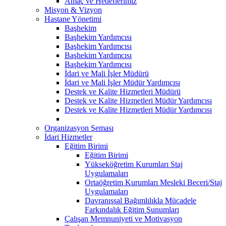
Amaç ve Hedeflerimiz
Misyon & Vizyon
Hastane Yönetimi
Başhekim
Başhekim Yardımcısı
Başhekim Yardımcısı
Başhekim Yardımcısı
Başhekim Yardımcısı
İdari ve Mali İşler Müdürü
İdari ve Mali İşler Müdür Yardımcısı
Destek ve Kalite Hizmetleri Müdürü
Destek ve Kalite Hizmetleri Müdür Yardımcısı
Destek ve Kalite Hizmetleri Müdür Yardımcısı
Organizasyon Şeması
İdari Hizmetler
Eğitim Birimi
Eğitim Birimi
Yükseköğretim Kurumları Staj
Uygulamaları
Ortaöğretim Kurumları Mesleki Beceri/Staj
Uygulamaları
Davranışsal Bağımlılıkla Mücadele
Farkındalık Eğitim Sunumları
Çalışan Memnuniyeti ve Motivasyon