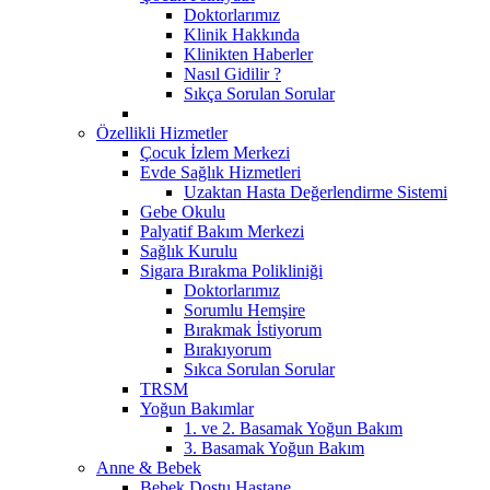
Doktorlarımız
Klinik Hakkında
Klinikten Haberler
Nasıl Gidilir ?
Sıkça Sorulan Sorular
Özellikli Hizmetler
Çocuk İzlem Merkezi
Evde Sağlık Hizmetleri
Uzaktan Hasta Değerlendirme Sistemi
Gebe Okulu
Palyatif Bakım Merkezi
Sağlık Kurulu
Sigara Bırakma Polikliniği
Doktorlarımız
Sorumlu Hemşire
Bırakmak İstiyorum
Bırakıyorum
Sıkca Sorulan Sorular
TRSM
Yoğun Bakımlar
1. ve 2. Basamak Yoğun Bakım
3. Basamak Yoğun Bakım
Anne & Bebek
Bebek Dostu Hastane