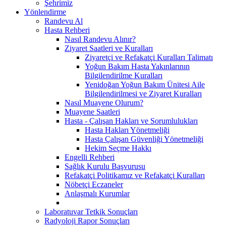
Şehrimiz
Yönlendirme
Randevu Al
Hasta Rehberi
Nasıl Randevu Alınır?
Ziyaret Saatleri ve Kuralları
Ziyaretçi ve Refakatçi Kuralları Talimatı
Yoğun Bakım Hasta Yakınlarının
Bilgilendirilme Kuralları
Yenidoğan Yoğun Bakım Ünitesi Aile
Bilgilendirilmesi ve Ziyaret Kuralları
Nasıl Muayene Olurum?
Muayene Saatleri
Hasta - Çalışan Hakları ve Sorumlulukları
Hasta Hakları Yönetmeliği
Hasta Çalışan Güvenliği Yönetmeliği
Hekim Seçme Hakkı
Engelli Rehberi
Sağlık Kurulu Başvurusu
Refakatçi Politikamız ve Refakatçi Kuralları
Nöbetçi Eczaneler
Anlaşmalı Kurumlar
Laboratuvar Tetkik Sonuçları
Radyoloji Rapor Sonuçları