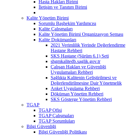
Hasta Hakları Birimi
İletişim ve Tanıtım Birimi
Kalite Yönetim Birimi
Sorumlu Başhekim Yardımcısı
Kalite Çalışmaları
Kalite Yönetim Birimi Organizasyon Şeması
Kalite Dokümanları
2021 Verimlilik Yerinde Değerlendirme
Hastane Rehberi
SKS Hastane (Sürüm 6.1) Seti
shgmkalitedb.saglik.gov.tr
Çalışan Hakları ve Güvenliği
Uygulamaları Rehberi
Sağlıkta Kalitenin Geliştirilmesi ve
Değerlendirilmesine Dair Yönetmelik
Anket Uygulama Rehberi
Döküman Yönetim Rehberi
SKS Gösterge Yönetim Rehberi
TGAP
TGAP Ofisi
TGAP Çalışmaları
TGAP Sorumluları
Bilgi Güvenliği
Bilgi Güvenliği Politikası