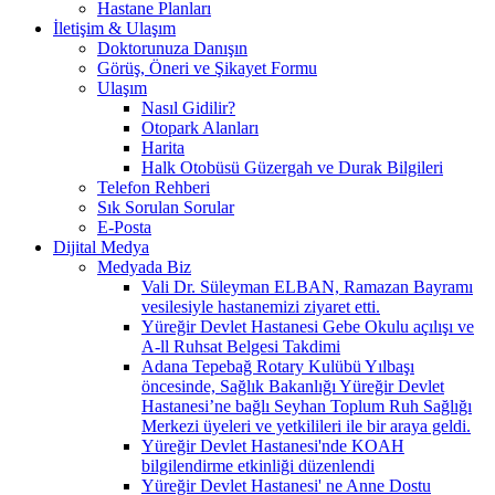
Hastane Planları
İletişim & Ulaşım
Doktorunuza Danışın
Görüş, Öneri ve Şikayet Formu
Ulaşım
Nasıl Gidilir?
Otopark Alanları
Harita
Halk Otobüsü Güzergah ve Durak Bilgileri
Telefon Rehberi
Sık Sorulan Sorular
E-Posta
Dijital Medya
Medyada Biz
Vali Dr. Süleyman ELBAN, Ramazan Bayramı
vesilesiyle hastanemizi ziyaret etti.
Yüreğir Devlet Hastanesi Gebe Okulu açılışı ve
A-ll Ruhsat Belgesi Takdimi
Adana Tepebağ Rotary Kulübü Yılbaşı
öncesinde, Sağlık Bakanlığı Yüreğir Devlet
Hastanesi’ne bağlı Seyhan Toplum Ruh Sağlığı
Merkezi üyeleri ve yetkilileri ile bir araya geldi.
Yüreğir Devlet Hastanesi'nde KOAH
bilgilendirme etkinliği düzenlendi
Yüreğir Devlet Hastanesi' ne Anne Dostu