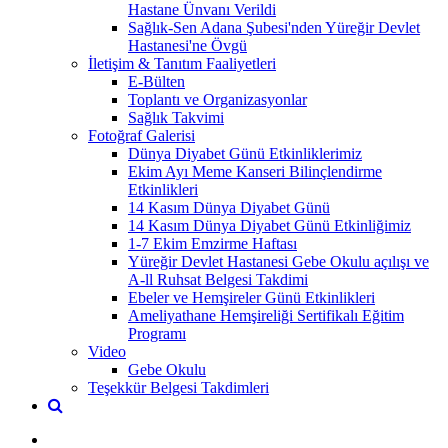
Hastane Ünvanı Verildi
Sağlık-Sen Adana Şubesi'nden Yüreğir Devlet
Hastanesi'ne Övgü
İletişim & Tanıtım Faaliyetleri
E-Bülten
Toplantı ve Organizasyonlar
Sağlık Takvimi
Fotoğraf Galerisi
Dünya Diyabet Günü Etkinliklerimiz
Ekim Ayı Meme Kanseri Bilinçlendirme
Etkinlikleri
14 Kasım Dünya Diyabet Günü
14 Kasım Dünya Diyabet Günü Etkinliğimiz
1-7 Ekim Emzirme Haftası
Yüreğir Devlet Hastanesi Gebe Okulu açılışı ve
A-ll Ruhsat Belgesi Takdimi
Ebeler ve Hemşireler Günü Etkinlikleri
Ameliyathane Hemşireliği Sertifikalı Eğitim
Programı
Video
Gebe Okulu
Teşekkür Belgesi Takdimleri