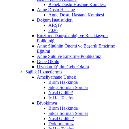
Bebek Dostu Hastane Komitesi
Anne Dostu Hastane
Anne Dostu Hastane Komitesi
Doğum İstatistikleri
ARŞİV
2026
Emzirme Danışmanlığı ve Relaktasyon
Polikliniği
Anne Sütünün Önemi ve Başarılı Emzirme
Eğitimi
Anne Sütü ve Emzirme Politikamız
Gebe Okulu
Uzaktan Eğitim Gebe Okulu
Sağlık Hizmetlermiz
Ameliyathane Ünitesi
Birim Hakkında
Sıkça Sorulan Sorular
Nasıl Gidilir?
İç Hat Telefon
Biyokimya
Birim Hakkında
Sıkça Sorulan Sorular
Nasıl Gidilir ?
Doktorlarımız
İç Hat Telefon