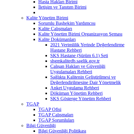
Hasta Hakları Birimi
İletişim ve Tanıtım Birimi
Kalite Yönetim Birimi
Sorumlu Başhekim Yardımcısı
Kalite Çalışmaları
Kalite Yönetim Birimi Organizasyon Şeması
Kalite Dokümanları
2021 Verimlilik Yerinde Değerlendirme
Hastane Rehberi
SKS Hastane (Sürüm 6.1) Seti
shgmkalitedb.saglik.gov.tr
Çalışan Hakları ve Güvenliği
Uygulamaları Rehberi
Sağlıkta Kalitenin Geliştirilmesi ve
Değerlendirilmesine Dair Yönetmelik
Anket Uygulama Rehberi
Döküman Yönetim Rehberi
SKS Gösterge Yönetim Rehberi
TGAP
TGAP Ofisi
TGAP Çalışmaları
TGAP Sorumluları
Bilgi Güvenliği
Bilgi Güvenliği Politikası