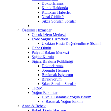
Doktorlarımız
Klinik Hakkında
Klinikten Haberler
Nasıl Gidilir ?
Sıkça Sorulan Sorular
Özellikli Hizmetler
Çocuk İzlem Merkezi
Evde Sağlık Hizmetleri
Uzaktan Hasta Değerlendirme Sistemi
Gebe Okulu
Palyatif Bakım Merkezi
Sağlık Kurulu
Sigara Bırakma Polikliniği
Doktorlarımız
Sorumlu Hemşire
Bırakmak İstiyorum
Bırakıyorum
Sıkca Sorulan Sorular
TRSM
Yoğun Bakımlar
1. ve 2. Basamak Yoğun Bakım
3. Basamak Yoğun Bakım
Anne & Bebek
Bebek Dostu Hastane