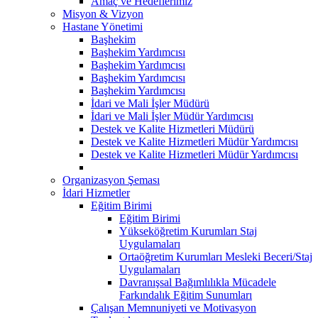
Amaç ve Hedeflerimiz
Misyon & Vizyon
Hastane Yönetimi
Başhekim
Başhekim Yardımcısı
Başhekim Yardımcısı
Başhekim Yardımcısı
Başhekim Yardımcısı
İdari ve Mali İşler Müdürü
İdari ve Mali İşler Müdür Yardımcısı
Destek ve Kalite Hizmetleri Müdürü
Destek ve Kalite Hizmetleri Müdür Yardımcısı
Destek ve Kalite Hizmetleri Müdür Yardımcısı
Organizasyon Şeması
İdari Hizmetler
Eğitim Birimi
Eğitim Birimi
Yükseköğretim Kurumları Staj
Uygulamaları
Ortaöğretim Kurumları Mesleki Beceri/Staj
Uygulamaları
Davranışsal Bağımlılıkla Mücadele
Farkındalık Eğitim Sunumları
Çalışan Memnuniyeti ve Motivasyon