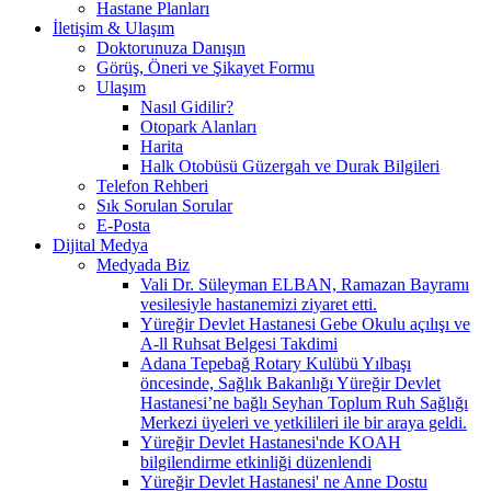
Hastane Planları
İletişim & Ulaşım
Doktorunuza Danışın
Görüş, Öneri ve Şikayet Formu
Ulaşım
Nasıl Gidilir?
Otopark Alanları
Harita
Halk Otobüsü Güzergah ve Durak Bilgileri
Telefon Rehberi
Sık Sorulan Sorular
E-Posta
Dijital Medya
Medyada Biz
Vali Dr. Süleyman ELBAN, Ramazan Bayramı
vesilesiyle hastanemizi ziyaret etti.
Yüreğir Devlet Hastanesi Gebe Okulu açılışı ve
A-ll Ruhsat Belgesi Takdimi
Adana Tepebağ Rotary Kulübü Yılbaşı
öncesinde, Sağlık Bakanlığı Yüreğir Devlet
Hastanesi’ne bağlı Seyhan Toplum Ruh Sağlığı
Merkezi üyeleri ve yetkilileri ile bir araya geldi.
Yüreğir Devlet Hastanesi'nde KOAH
bilgilendirme etkinliği düzenlendi
Yüreğir Devlet Hastanesi' ne Anne Dostu