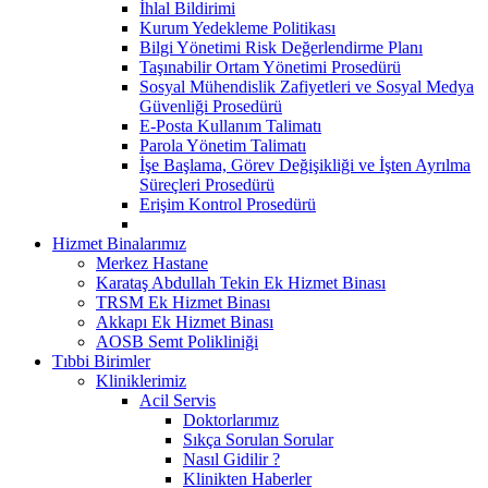
İhlal Bildirimi
Kurum Yedekleme Politikası
Bilgi Yönetimi Risk Değerlendirme Planı
Taşınabilir Ortam Yönetimi Prosedürü
Sosyal Mühendislik Zafiyetleri ve Sosyal Medya
Güvenliği Prosedürü
E-Posta Kullanım Talimatı
Parola Yönetim Talimatı
İşe Başlama, Görev Değişikliği ve İşten Ayrılma
Süreçleri Prosedürü
Erişim Kontrol Prosedürü
Hizmet Binalarımız
Merkez Hastane
Karataş Abdullah Tekin Ek Hizmet Binası
TRSM Ek Hizmet Binası
Akkapı Ek Hizmet Binası
AOSB Semt Polikliniği
Tıbbi Birimler
Kliniklerimiz
Acil Servis
Doktorlarımız
Sıkça Sorulan Sorular
Nasıl Gidilir ?
Klinikten Haberler