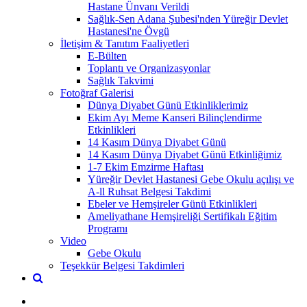
Hastane Ünvanı Verildi
Sağlık-Sen Adana Şubesi'nden Yüreğir Devlet
Hastanesi'ne Övgü
İletişim & Tanıtım Faaliyetleri
E-Bülten
Toplantı ve Organizasyonlar
Sağlık Takvimi
Fotoğraf Galerisi
Dünya Diyabet Günü Etkinliklerimiz
Ekim Ayı Meme Kanseri Bilinçlendirme
Etkinlikleri
14 Kasım Dünya Diyabet Günü
14 Kasım Dünya Diyabet Günü Etkinliğimiz
1-7 Ekim Emzirme Haftası
Yüreğir Devlet Hastanesi Gebe Okulu açılışı ve
A-ll Ruhsat Belgesi Takdimi
Ebeler ve Hemşireler Günü Etkinlikleri
Ameliyathane Hemşireliği Sertifikalı Eğitim
Programı
Video
Gebe Okulu
Teşekkür Belgesi Takdimleri