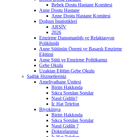
Bebek Dostu Hastane Komitesi
Anne Dostu Hastane
Anne Dostu Hastane Komitesi
Doğum İstatistikleri
ARŞİV
2026
Emzirme Danışmanlığı ve Relaktasyon
Polikliniği
Anne Sütünün Önemi ve Başarılı Emzirme
Eğitimi
Anne Sütü ve Emzirme Politikamız
Gebe Okulu
Uzaktan Eğitim Gebe Okulu
Sağlık Hizmetlermiz
Ameliyathane Ünitesi
Birim Hakkında
Sıkça Sorulan Sorular
Nasıl Gidilir?
İç Hat Telefon
Biyokimya
Birim Hakkında
Sıkça Sorulan Sorular
Nasıl Gidilir ?
Doktorlarımız
İç Hat Telefon