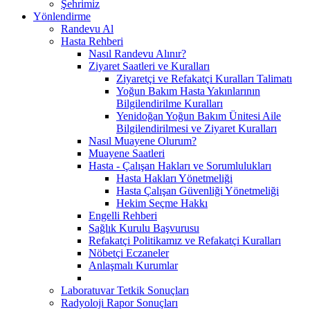
Şehrimiz
Yönlendirme
Randevu Al
Hasta Rehberi
Nasıl Randevu Alınır?
Ziyaret Saatleri ve Kuralları
Ziyaretçi ve Refakatçi Kuralları Talimatı
Yoğun Bakım Hasta Yakınlarının
Bilgilendirilme Kuralları
Yenidoğan Yoğun Bakım Ünitesi Aile
Bilgilendirilmesi ve Ziyaret Kuralları
Nasıl Muayene Olurum?
Muayene Saatleri
Hasta - Çalışan Hakları ve Sorumlulukları
Hasta Hakları Yönetmeliği
Hasta Çalışan Güvenliği Yönetmeliği
Hekim Seçme Hakkı
Engelli Rehberi
Sağlık Kurulu Başvurusu
Refakatçi Politikamız ve Refakatçi Kuralları
Nöbetçi Eczaneler
Anlaşmalı Kurumlar
Laboratuvar Tetkik Sonuçları
Radyoloji Rapor Sonuçları