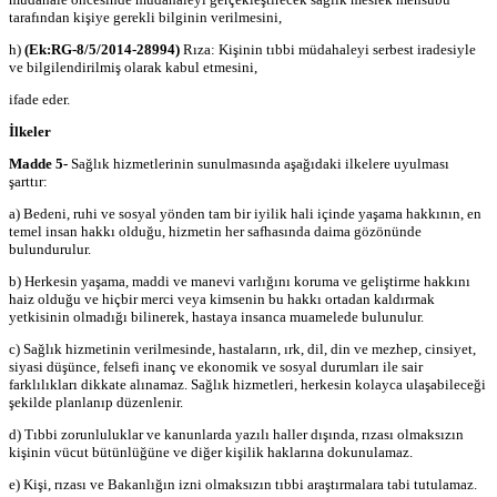
tarafından kişiye gerekli bilginin verilmesini,
h)
(Ek:RG-8/5/2014-28994)
Rıza: Kişinin tıbbi müdahaleyi serbest iradesiyle
ve bilgilendirilmiş olarak kabul etmesini,
ifade eder.
İlkeler
Madde 5-
Sağlık hizmetlerinin sunulmasında aşağıdaki ilkelere uyulması
şarttır:
a) Bedeni, ruhi ve sosyal yönden tam bir iyilik hali içinde yaşama hakkının, en
temel insan hakkı olduğu, hizmetin her safhasında daima gözönünde
bulundurulur.
b) Herkesin yaşama, maddi ve manevi varlığını koruma ve geliştirme hakkını
haiz olduğu ve hiçbir merci veya kimsenin bu hakkı ortadan kaldırmak
yetkisinin olmadığı bilinerek, hastaya insanca muamelede bulunulur.
c) Sağlık hizmetinin verilmesinde, hastaların, ırk, dil, din ve mezhep, cinsiyet,
siyasi düşünce, felsefi inanç ve ekonomik ve sosyal durumları ile sair
farklılıkları dikkate alınamaz. Sağlık hizmetleri, herkesin kolayca ulaşabileceği
şekilde planlanıp düzenlenir.
d) Tıbbi zorunluluklar ve kanunlarda yazılı haller dışında, rızası olmaksızın
kişinin vücut bütünlüğüne ve diğer kişilik haklarına dokunulamaz.
e) Kişi, rızası ve Bakanlığın izni olmaksızın tıbbi araştırmalara tabi tutulamaz.