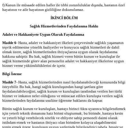
f) Kanun ile müsaade edilen haller ile tıbbi zorunluluklar dışında, hastanın özel
hayatının ve aile hayatının gizliliğine dokunulamaz.
İKİNCİ BÖLÜM
Sağlık Hizmetlerinden Faydalanma Hakkı
Adalet ve Hakkaniyete Uygun Olarak Faydalanma
Madde 6-
Hasta, adalet ve hakkaniyet ilkeleri çerçevesinde sağlıklı yaşamanın
teşvik edilmesine yönelik faaliyetler ve koruyucu sağlık hizmetleri de dahil
olmak üzere, sağlık hizmetlerinden ihtiyaçlarına uygun olarak faydalanma
hakkına sahiptir. Bu hak, sağlık hizmeti veren bütün kurum ve kuruluşlar ile
sağlık hizmetinde görev alan personelin adalet ve hakkaniyet ilkelerine uygun
hizmet verme yükümlülüklerini de içerir.
Bilgi İsteme
Madde 7-
Hasta, sağlık hizmetlerinden nasıl faydalanabileceği konusunda bilgi
isteyebilir. Bu hak, hangi sağlık kuruluşundan hangi şartlara göre
faydalanılabileceğini, sağlık kurum ve kuruluşları tarafından verilen her türlü
hizmet ve imkanın neler olduğunu ve müracaat edilen kuruluşta verilen sağlık
hizmetlerinden faydalanma usulüne öğrenme haklarını da kapsar.
Bütün sağlık kurum ve kuruluşları, hastayı birinci fıkra uyarınca bilgilendirmek
için yeterli teknik donanımı haiz birimi oluşturmak; bu birimde, hastaya kesin
ve yeterli bilgi verebilecek nitelik ve ehliyete sahip personeli daimi olarak
istihdam etmek ve hastanın ihtiyacı olan birimlere kolayca ulaşabilmesini
temin etmek üzere, kuruluşun uygun yerlerinde bilgilendirici tabela, broşür ve