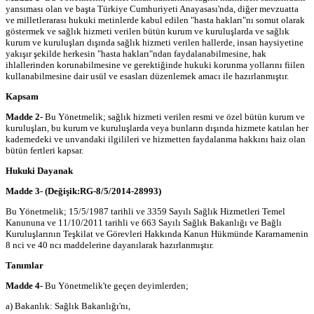
yansıması olan ve başta Türkiye Cumhuriyeti Anayasası'nda, diğer mevzuatta
ve milletlerarası hukuki metinlerde kabul edilen "hasta hakları"nı somut olarak
göstermek ve sağlık hizmeti verilen bütün kurum ve kuruluşlarda ve sağlık
kurum ve kuruluşları dışında sağlık hizmeti verilen hallerde, insan haysiyetine
yakışır şekilde herkesin "hasta hakları"ndan faydalanabilmesine, hak
ihlallerinden korunabilmesine ve gerektiğinde hukuki korunma yollarını fiilen
kullanabilmesine dair usül ve esasları düzenlemek amacı ile hazırlanmıştır.
Kapsam
Madde 2-
Bu Yönetmelik; sağlık hizmeti verilen resmi ve özel bütün kurum ve
kuruluşları, bu kurum ve kuruluşlarda veya bunların dışında hizmete katılan her
kademedeki ve unvandaki ilgilileri ve hizmetten faydalanma hakkını haiz olan
bütün fertleri kapsar.
Hukuki Dayanak
Madde 3-
(Değişik:RG-8/5/2014-28993)
Bu Yönetmelik; 15/5/1987 tarihli ve 3359 Sayılı Sağlık Hizmetleri Temel
Kanununa ve 11/10/2011 tarihli ve 663 Sayılı Sağlık Bakanlığı ve Bağlı
Kuruluşlarının Teşkilat ve Görevleri Hakkında Kanun Hükmünde Kararnamenin
8 nci ve 40 ncı maddelerine dayanılarak hazırlanmıştır.
Tanımlar
Madde 4-
Bu Yönetmelik'te geçen deyimlerden;
a) Bakanlık: Sağlık Bakanlığı'nı,