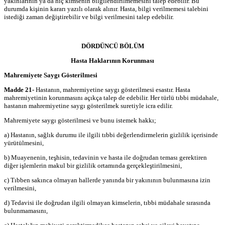
yakınlarının ya da hiç kimsenin bilgilendirilmemesini talep edebilir. Bu
durumda kişinin kararı yazılı olarak alınır. Hasta, bilgi verilmemesi talebini
istediği zaman değiştirebilir ve bilgi verilmesini talep edebilir.
DÖRDÜNCÜ BÖLÜM
Hasta Haklarının Korunması
Mahremiyete Saygı Gösterilmesi
Madde 21-
Hastanın, mahremiyetine saygı gösterilmesi esastır. Hasta
mahremiyetinin korunmasını açıkça talep de edebilir. Her türlü tıbbi müdahale,
hastanın mahremiyetine saygı gösterilmek suretiyle icra edilir.
Mahremiyete saygı gösterilmesi ve bunu istemek hakkı;
a) Hastanın, sağlık durumu ile ilgili tıbbi değerlendirmelerin gizlilik içerisinde
yürütülmesini,
b) Muayenenin, teşhisin, tedavinin ve hasta ile doğrudan teması gerektiren
diğer işlemlerin makul bir gizlilik ortamında gerçekleştirilmesini,
c) Tıbben sakınca olmayan hallerde yanında bir yakınının bulunmasına izin
verilmesini,
d) Tedavisi ile doğrudan ilgili olmayan kimselerin, tıbbi müdahale sırasında
bulunmamasını,