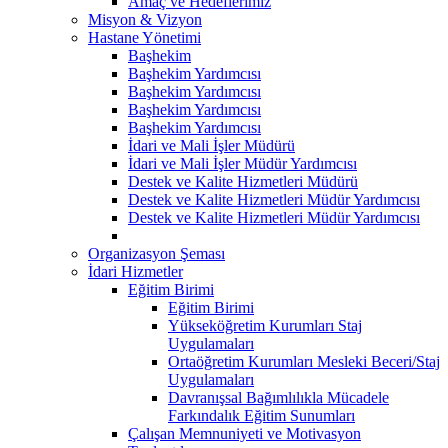
Amaç ve Hedeflerimiz
Misyon & Vizyon
Hastane Yönetimi
Başhekim
Başhekim Yardımcısı
Başhekim Yardımcısı
Başhekim Yardımcısı
Başhekim Yardımcısı
İdari ve Mali İşler Müdürü
İdari ve Mali İşler Müdür Yardımcısı
Destek ve Kalite Hizmetleri Müdürü
Destek ve Kalite Hizmetleri Müdür Yardımcısı
Destek ve Kalite Hizmetleri Müdür Yardımcısı
Organizasyon Şeması
İdari Hizmetler
Eğitim Birimi
Eğitim Birimi
Yükseköğretim Kurumları Staj
Uygulamaları
Ortaöğretim Kurumları Mesleki Beceri/Staj
Uygulamaları
Davranışsal Bağımlılıkla Mücadele
Farkındalık Eğitim Sunumları
Çalışan Memnuniyeti ve Motivasyon