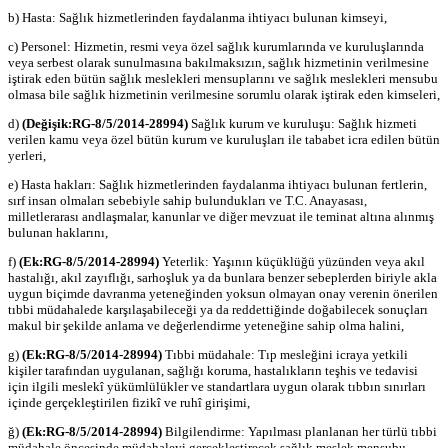
b) Hasta: Sağlık hizmetlerinden faydalanma ihtiyacı bulunan kimseyi,
c) Personel: Hizmetin, resmi veya özel sağlık kurumlarında ve kuruluşlarında
veya serbest olarak sunulmasına bakılmaksızın, sağlık hizmetinin verilmesine
iştirak eden bütün sağlık meslekleri mensuplarını ve sağlık meslekleri mensubu
olmasa bile sağlık hizmetinin verilmesine sorumlu olarak iştirak eden kimseleri,
d)
(Değişik:RG-8/5/2014-28994)
Sağlık kurum ve kuruluşu: Sağlık hizmeti
verilen kamu veya özel bütün kurum ve kuruluşları ile tababet icra edilen bütün
yerleri,
e) Hasta hakları: Sağlık hizmetlerinden faydalanma ihtiyacı bulunan fertlerin,
sırf insan olmaları sebebiyle sahip bulundukları ve T.C. Anayasası,
milletlerarası andlaşmalar, kanunlar ve diğer mevzuat ile teminat altına alınmış
bulunan haklarını,
f)
(Ek:RG-8/5/2014-28994)
Yeterlik: Yaşının küçüklüğü yüzünden veya akıl
hastalığı, akıl zayıflığı, sarhoşluk ya da bunlara benzer sebeplerden biriyle akla
uygun biçimde davranma yeteneğinden yoksun olmayan onay verenin önerilen
tıbbi müdahalede karşılaşabileceği ya da reddettiğinde doğabilecek sonuçları
makul bir şekilde anlama ve değerlendirme yeteneğine sahip olma halini,
g)
(Ek:RG-8/5/2014-28994)
Tıbbi müdahale: Tıp mesleğini icraya yetkili
kişiler tarafından uygulanan, sağlığı koruma, hastalıkların teşhis ve tedavisi
için ilgili meslekî yükümlülükler ve standartlara uygun olarak tıbbın sınırları
içinde gerçekleştirilen fizikî ve ruhî girişimi,
ğ)
(Ek:RG-8/5/2014-28994)
Bilgilendirme: Yapılması planlanan her türlü tıbbi
müdahale öncesinde müdahaleyi gerçekleştirecek sağlık meslek mensubu