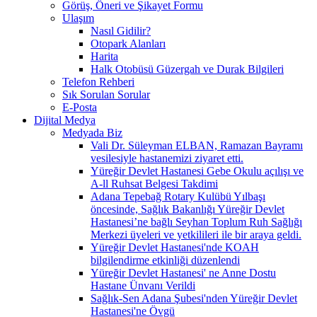
Görüş, Öneri ve Şikayet Formu
Ulaşım
Nasıl Gidilir?
Otopark Alanları
Harita
Halk Otobüsü Güzergah ve Durak Bilgileri
Telefon Rehberi
Sık Sorulan Sorular
E-Posta
Dijital Medya
Medyada Biz
Vali Dr. Süleyman ELBAN, Ramazan Bayramı
vesilesiyle hastanemizi ziyaret etti.
Yüreğir Devlet Hastanesi Gebe Okulu açılışı ve
A-ll Ruhsat Belgesi Takdimi
Adana Tepebağ Rotary Kulübü Yılbaşı
öncesinde, Sağlık Bakanlığı Yüreğir Devlet
Hastanesi’ne bağlı Seyhan Toplum Ruh Sağlığı
Merkezi üyeleri ve yetkilileri ile bir araya geldi.
Yüreğir Devlet Hastanesi'nde KOAH
bilgilendirme etkinliği düzenlendi
Yüreğir Devlet Hastanesi' ne Anne Dostu
Hastane Ünvanı Verildi
Sağlık-Sen Adana Şubesi'nden Yüreğir Devlet
Hastanesi'ne Övgü