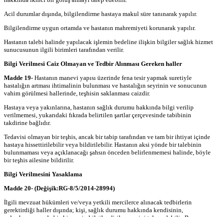
Acil durumlar dışında, bilgilendirme hastaya makul süre tanınarak yapılır.
Bilgilendirme uygun ortamda ve hastanın mahremiyeti korunarak yapılır.
Hastanın talebi halinde yapılacak işlemin bedeline ilişkin bilgiler sağlık hizmet
sunucusunun ilgili birimleri tarafından verilir.
Bilgi Verilmesi Caiz Olmayan ve Tedbir Alınması Gereken haller
Madde 19-
Hastanın manevi yapısı üzerinde fena tesir yapmak suretiyle
hastalığın artması ihtimalinin bulunması ve hastalığın seyrinin ve sonucunun
vahim görülmesi hallerinde, teşhisin saklanması caizdir.
Hastaya veya yakınlarına, hastanın sağlık durumu hakkında bilgi verilip
verilmemesi, yukarıdaki fıkrada belirtilen şartlar çerçevesinde tabibinin
takdirine bağlıdır.
Tedavisi olmayan bir teşhis, ancak bir tabip tarafından ve tam bir ihtiyat içinde
hastaya hissettirilebilir veya bildirilebilir. Hastanın aksi yönde bir talebinin
bulunmaması veya açıklanacağı şahsın önceden belirlenmemesi halinde, böyle
bir teşhis ailesine bildirilir.
Bilgi Verilmesini Yasaklama
Madde 20-
(Değişik:RG-8/5/2014-28994)
İlgili mevzuat hükümleri ve/veya yetkili mercilerce alınacak tedbirlerin
gerektirdiği haller dışında; kişi, sağlık durumu hakkında kendisinin,