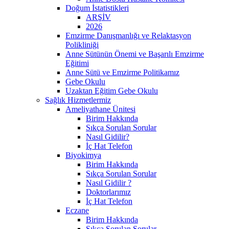
Doğum İstatistikleri
ARŞİV
2026
Emzirme Danışmanlığı ve Relaktasyon
Polikliniği
Anne Sütünün Önemi ve Başarılı Emzirme
Eğitimi
Anne Sütü ve Emzirme Politikamız
Gebe Okulu
Uzaktan Eğitim Gebe Okulu
Sağlık Hizmetlermiz
Ameliyathane Ünitesi
Birim Hakkında
Sıkça Sorulan Sorular
Nasıl Gidilir?
İç Hat Telefon
Biyokimya
Birim Hakkında
Sıkça Sorulan Sorular
Nasıl Gidilir ?
Doktorlarımız
İç Hat Telefon
Eczane
Birim Hakkında
Sıkça Sorulan Sorular