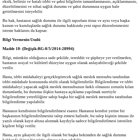
eksik, belirsiz ve hatalı tıbbi ve şahsi bilgilerin tamamlanmasını, açıklanmasını,
düzeltilmesini ve nihai sağlık durumu ve şahsi durumuna uygun hale
getirilmesini isteyebilir.
Bu hak, hastanın sağlık durumu ile ilgili raporlara itiraz ve aynı veya başka
kurum ve kuruluşlarda sağlık durumu hakkında yeni rapor düzenlenmesini
isteme haklarını da kapsar.
Bilgi Vermenin Usulü
Madde 18-
(Değişik:RG-8/5/2014-28994)
Bilgi, mümkün olduğunca sade şekilde, tereddüt ve şüpheye yer verilmeden,
hastanın sosyal ve kültürel düzeyine uygun olarak anlayabileceği şekilde
verilir.
Hasta, tıbbi müdahaleyi gerçekleştirecek sağlık meslek mensubu tarafından
tıbbi müdahale konusunda sözlü olarak bilgilendirilir. Bilgilendirme ve tıbbi
müdahaleyi yapacak sağlık meslek mensubunun farklı olmasını zorunlu kılan
durumlarda, bu duruma ilişkin hastaya açıklama yapılmak suretiyle
bilgilendirme yeterliliğine sahip başka bir sağlık meslek mensubu tarafından
bilgilendirme yapılabilir.
Hastanın kendisinin bilgilendirilmesi esastır. Hastanın kendisi yerine bir
başkasının bilgilendirilmesini talep etmesi halinde, bu talep kişinin imzası ile
yazılı olarak kayıt altına alınmak kaydıyla sadece bilgilendirilmesi istenilen
kişilere bilgi verilir.
Hasta, aynı şikayeti ile ilgili olarak bir başka hekimden de sağlık durumu
hakkında ikinci bir görüş almayı talep edebilir.