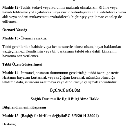
Madde 12-
Teşhis, tedavi veya korunma maksadı olmaksızın, ölüme veya
hayati tehlikeye yol açabilecek veya vücut bütünlüğünü ihlal edebilecek veya
akli veya bedeni mukavemeti azaltabilecek hiçbir şey yapılamaz ve talep de
edilemez.
Ötenazi Yasağı
Madde 13-
Ötenazi yasaktır.
Tıbbi gereklerden bahisle veya her ne suretle olursa olsun, hayat hakkından
vazgeçilemez. Kendisinin veya bir başkasının talebi olsa dahil, kimsenin
hayatına son verilemez.
Tıbbi Özen Gösterilmesi
Madde 14-
Personel, hastanın durumunun gerektirdiği tıbbi özeni gösterir.
Hastanın hayatını kurtarmak veya sağlığını korumak mümkün olmadığı
takdirde dahi, ıstırabını azaltmaya veya dindirmeye çalışmak zorunludur.
ÜÇÜNCÜ BÖLÜM
Sağlık Durumu İle İlgili Bilgi Alma Hakkı
Bilgilendirmenin Kapsamı
Madde 15-
(Başlığı ile birlikte değişik:RG-8/5/2014-28994)
Hastaya;