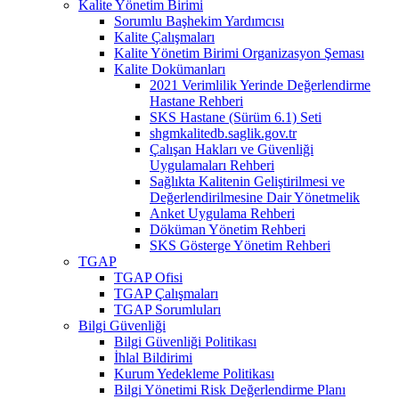
Kalite Yönetim Birimi
Sorumlu Başhekim Yardımcısı
Kalite Çalışmaları
Kalite Yönetim Birimi Organizasyon Şeması
Kalite Dokümanları
2021 Verimlilik Yerinde Değerlendirme
Hastane Rehberi
SKS Hastane (Sürüm 6.1) Seti
shgmkalitedb.saglik.gov.tr
Çalışan Hakları ve Güvenliği
Uygulamaları Rehberi
Sağlıkta Kalitenin Geliştirilmesi ve
Değerlendirilmesine Dair Yönetmelik
Anket Uygulama Rehberi
Döküman Yönetim Rehberi
SKS Gösterge Yönetim Rehberi
TGAP
TGAP Ofisi
TGAP Çalışmaları
TGAP Sorumluları
Bilgi Güvenliği
Bilgi Güvenliği Politikası
İhlal Bildirimi
Kurum Yedekleme Politikası
Bilgi Yönetimi Risk Değerlendirme Planı