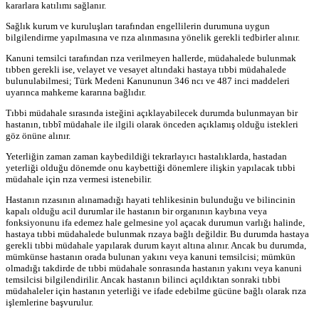
kararlara katılımı sağlanır.
Sağlık kurum ve kuruluşları tarafından engellilerin durumuna uygun
bilgilendirme yapılmasına ve rıza alınmasına yönelik gerekli tedbirler alınır.
Kanuni temsilci tarafından rıza verilmeyen hallerde, müdahalede bulunmak
tıbben gerekli ise, velayet ve vesayet altındaki hastaya tıbbi müdahalede
bulunulabilmesi; Türk Medeni Kanununun 346 ncı ve 487 inci maddeleri
uyarınca mahkeme kararına bağlıdır.
Tıbbi müdahale sırasında isteğini açıklayabilecek durumda bulunmayan bir
hastanın, tıbbî müdahale ile ilgili olarak önceden açıklamış olduğu istekleri
göz önüne alınır.
Yeterliğin zaman zaman kaybedildiği tekrarlayıcı hastalıklarda, hastadan
yeterliği olduğu dönemde onu kaybettiği dönemlere ilişkin yapılacak tıbbi
müdahale için rıza vermesi istenebilir.
Hastanın rızasının alınamadığı hayati tehlikesinin bulunduğu ve bilincinin
kapalı olduğu acil durumlar ile hastanın bir organının kaybına veya
fonksiyonunu ifa edemez hale gelmesine yol açacak durumun varlığı halinde,
hastaya tıbbi müdahalede bulunmak rızaya bağlı değildir. Bu durumda hastaya
gerekli tıbbi müdahale yapılarak durum kayıt altına alınır. Ancak bu durumda,
mümkünse hastanın orada bulunan yakını veya kanuni temsilcisi; mümkün
olmadığı takdirde de tıbbi müdahale sonrasında hastanın yakını veya kanuni
temsilcisi bilgilendirilir. Ancak hastanın bilinci açıldıktan sonraki tıbbi
müdahaleler için hastanın yeterliği ve ifade edebilme gücüne bağlı olarak rıza
işlemlerine başvurulur.