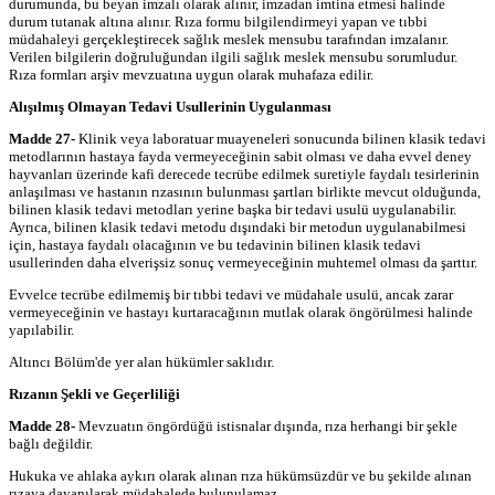
durumunda, bu beyan imzalı olarak alınır, imzadan imtina etmesi halinde
durum tutanak altına alınır. Rıza formu bilgilendirmeyi yapan ve tıbbi
müdahaleyi gerçekleştirecek sağlık meslek mensubu tarafından imzalanır.
Verilen bilgilerin doğruluğundan ilgili sağlık meslek mensubu sorumludur.
Rıza formları arşiv mevzuatına uygun olarak muhafaza edilir.
Alışılmış Olmayan Tedavi Usullerinin Uygulanması
Madde 27-
Klinik veya laboratuar muayeneleri sonucunda bilinen klasik tedavi
metodlarının hastaya fayda vermeyeceğinin sabit olması ve daha evvel deney
hayvanları üzerinde kafi derecede tecrübe edilmek suretiyle faydalı tesirlerinin
anlaşılması ve hastanın rızasının bulunması şartları birlikte mevcut olduğunda,
bilinen klasik tedavi metodları yerine başka bir tedavi usulü uygulanabilir.
Ayrıca, bilinen klasik tedavi metodu dışındaki bir metodun uygulanabilmesi
için, hastaya faydalı olacağının ve bu tedavinin bilinen klasik tedavi
usullerinden daha elverişsiz sonuç vermeyeceğinin muhtemel olması da şarttır.
Evvelce tecrübe edilmemiş bir tıbbi tedavi ve müdahale usulü, ancak zarar
vermeyeceğinin ve hastayı kurtaracağının mutlak olarak öngörülmesi halinde
yapılabilir.
Altıncı Bölüm'de yer alan hükümler saklıdır.
Rızanın Şekli ve Geçerliliği
Madde 28-
Mevzuatın öngördüğü istisnalar dışında, rıza herhangi bir şekle
bağlı değildir.
Hukuka ve ahlaka aykırı olarak alınan rıza hükümsüzdür ve bu şekilde alınan
rızaya dayanılarak müdahalede bulunulamaz.