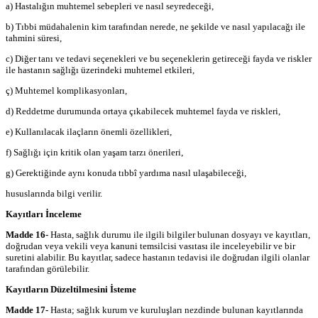
a) Hastalığın muhtemel sebepleri ve nasıl seyredeceği,
b) Tıbbi müdahalenin kim tarafından nerede, ne şekilde ve nasıl yapılacağı ile
tahmini süresi,
c) Diğer tanı ve tedavi seçenekleri ve bu seçeneklerin getireceği fayda ve riskler
ile hastanın sağlığı üzerindeki muhtemel etkileri,
ç) Muhtemel komplikasyonları,
d) Reddetme durumunda ortaya çıkabilecek muhtemel fayda ve riskleri,
e) Kullanılacak ilaçların önemli özellikleri,
f) Sağlığı için kritik olan yaşam tarzı önerileri,
g) Gerektiğinde aynı konuda tıbbî yardıma nasıl ulaşabileceği,
hususlarında bilgi verilir.
Kayıtları İnceleme
Madde 16-
Hasta, sağlık durumu ile ilgili bilgiler bulunan dosyayı ve kayıtları,
doğrudan veya vekili veya kanuni temsilcisi vasıtası ile inceleyebilir ve bir
suretini alabilir. Bu kayıtlar, sadece hastanın tedavisi ile doğrudan ilgili olanlar
tarafından görülebilir.
Kayıtların Düzeltilmesini İsteme
Madde 17-
Hasta; sağlık kurum ve kuruluşları nezdinde bulunan kayıtlarında