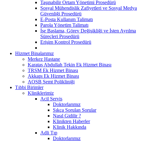
Taşınabilir Ortam Yönetimi Prosedürü
Sosyal Mühendislik Zafiyetleri ve Sosyal Medya
Güvenliği Prosedürü
E-Posta Kullanım Talimatı
Parola Yönetim Talimatı
İşe Başlama, Görev Değişikliği ve İşten Ayrılma
Süreçleri Prosedürü
Erişim Kontrol Prosedürü
Hizmet Binalarımız
Merkez Hastane
Karataş Abdullah Tekin Ek Hizmet Binası
TRSM Ek Hizmet Binası
Akkapı Ek Hizmet Binası
AOSB Semt Polikliniği
Tıbbi Birimler
Kliniklerimiz
Acil Servis
Doktorlarımız
Sıkça Sorulan Sorular
Nasıl Gidilir ?
Klinikten Haberler
Klinik Hakkında
Adli Tıp
Doktorlarımız