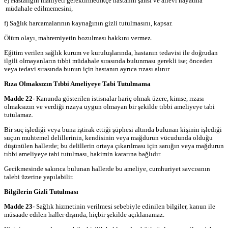
e) Hastalığın mahiyeti gerektirmedikçe hastanın şahsi ve ailevi hayatına
müdahale edilmemesini,
f) Sağlık harcamalarının kaynağının gizli tutulmasını, kapsar.
Ölüm olayı, mahremiyetin bozulması hakkını vermez.
Eğitim verilen sağlık kurum ve kuruluşlarında, hastanın tedavisi ile doğrudan
ilgili olmayanların tıbbi müdahale sırasında bulunması gerekli ise; önceden
veya tedavi sırasında bunun için hastanın ayrıca rızası alınır.
Rıza Olmaksızın Tıbbi Ameliyeye Tabi Tutulmama
Madde 22-
Kanunda gösterilen istisnalar hariç olmak üzere, kimse, rızası
olmaksızın ve verdiği rızaya uygun olmayan bir şekilde tıbbi ameliyeye tabi
tutulamaz.
Bir suç işlediği veya buna iştirak ettiği şüphesi altında bulunan kişinin işlediği
suçun muhtemel delillerinin, kendisinin veya mağdurun vücudunda olduğu
düşünülen hallerde; bu delillerin ortaya çıkarılması için sanığın veya mağdurun
tıbbi ameliyeye tabi tutulması, hakimin kararına bağlıdır.
Gecikmesinde sakınca bulunan hallerde bu ameliye, cumhuriyet savcısının
talebi üzerine yapılabilir.
Bilgilerin Gizli Tutulması
Madde 23-
Sağlık hizmetinin verilmesi sebebiyle edinilen bilgiler, kanun ile
müsaade edilen haller dışında, hiçbir şekilde açıklanamaz.