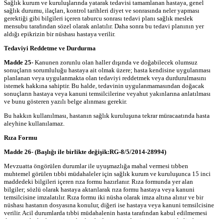
Sağlık kurum ve kuruluşlarında yatarak tedavisi tamamlanan hastaya, genel
sağlık durumu, ilaçları, kontrol tarihleri diyet ve sonrasında neler yapması
gerektiği gibi bilgileri içeren taburcu sonrası tedavi planı sağlık meslek
mensubu tarafından sözel olarak anlatılır. Daha sonra bu tedavi planının yer
aldığı epikrizin bir nüshası hastaya verilir.
Tedaviyi Reddetme ve Durdurma
Madde 25-
Kanunen zorunlu olan haller dışında ve doğabilecek olumsuz
sonuçların sorumluluğu hastaya ait olmak üzere; hasta kendisine uygulanması
planlanan veya uygulanmakta olan tedaviyi reddetmek veya durdurulmasını
istemek hakkına sahiptir. Bu halde, tedavinin uygulanmamasından doğacak
sonuçların hastaya veya kanuni temsilcilerine veyahut yakınlarına anlatılması
ve bunu gösteren yazılı belge alınması gerekir.
Bu hakkın kullanılması, hastanın sağlık kuruluşuna tekrar müracaatında hasta
aleyhine kullanılamaz.
Rıza Formu
Madde 26-
(Başlığı ile birlikte değişik:RG-8/5/2014-28994)
Mevzuatta öngörülen durumlar ile uyuşmazlığa mahal vermesi tıbben
muhtemel görülen tıbbi müdahaleler için sağlık kurum ve kuruluşunca 15 inci
maddedeki bilgileri içeren rıza formu hazırlanır. Rıza formunda yer alan
bilgiler; sözlü olarak hastaya aktarılarak rıza formu hastaya veya kanuni
temsilcisine imzalatılır. Rıza formu iki nüsha olarak imza altına alınır ve bir
nüshası hastanın dosyasına konulur, diğeri ise hastaya veya kanuni temsilcisine
verilir. Acil durumlarda tıbbi müdahalenin hasta tarafından kabul edilmemesi