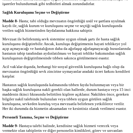
işaretler bulundurmak gibi tedbirleri almak zorundadırlar.
Sağlık Kuruluşunu Seçme ve Değiştirme
Madde 8-
Hasta; tabi olduğu mevzuatın öngördüğü usül ve şartlara uyulmak
kaydı ile, sağlık kurum ve kuruluşunu seçme ve seçtiği sağlık kuruluşunda
verilen sağlık hizmetinden faydalanma hakkına sahiptir.
Mevzuat ile belirlenmiş sevk sistemine uygun olmak şartı ile hasta sağlık
kuruluşunu değiştirebilir. Ancak, kuruluşu değiştirmenin hayati tehlikeye yol
açıp açmayacağı ve hastalığının daha da ağırlaşıp ağırlaşmayacağı hususlarında
hastanın tabip tarafından aydınlatılması ve hayati tehlike bakımından sağlık
kuruluşunun değiştirilmesinde tıbben sakınca görülmemesi esastır.
Acil vak'alar dışında, herhangi bir sosyal güvenlik kuruluşuna bağlı olup da
mevzuatın öngördüğü sevk zincirine uymayanlar aradaki ücret farkını kendileri
karşılar.
Hastanın sağlık kuruluşunda kalmasında tıbben fayda bulunmayan veya bir
başka sağlık kuruluşuna nakli gerekli olan hallerde, durum hastaya veya 15 inci
maddenin ikinci fıkrasında belirtilen kişilere açıklanır. Nakilden önce, gereken
bilgiler nakil talebinde bulunulan veya tıbben uygun görülen sağlık
kuruluşuna, sevkeden kuruluş veya mevzuatla belirlenen yetkililerce verilir.
Her iki durumda da hizmetin aksamadan ve kesintisiz olarak verilmesi esastır.
Personeli Tanıma, Seçme ve Değiştirme
Madde 9-
Hastaya talebi halinde, kendisine sağlık hizmeti verecek veya
vermekte olan tabiplerin ve diğer personelin kimlikleri, görev ve unvanları