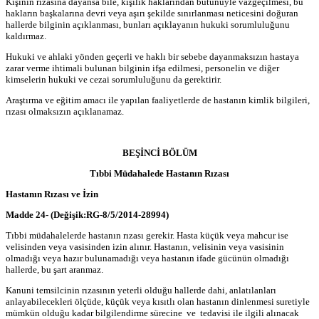
Kişinin rızasına dayansa bile, kişilik haklarından bütünüyle vazgeçilmesi, bu
hakların başkalarına devri veya aşırı şekilde sınırlanması neticesini doğuran
hallerde bilginin açıklanması, bunları açıklayanın hukuki sorumluluğunu
kaldırmaz.
Hukuki ve ahlaki yönden geçerli ve haklı bir sebebe dayanmaksızın hastaya
zarar verme ihtimali bulunan bilginin ifşa edilmesi, personelin ve diğer
kimselerin hukuki ve cezai sorumluluğunu da gerektirir.
Araştırma ve eğitim amacı ile yapılan faaliyetlerde de hastanın kimlik bilgileri,
rızası olmaksızın açıklanamaz.
BEŞİNCİ BÖLÜM
Tıbbi Müdahalede Hastanın Rızası
Hastanın Rızası ve İzin
Madde 24- (Değişik:RG-8/5/2014-28994)
Tıbbi müdahalelerde hastanın rızası gerekir. Hasta küçük veya mahcur ise
velisinden veya vasisinden izin alınır. Hastanın, velisinin veya vasisinin
olmadığı veya hazır bulunamadığı veya hastanın ifade gücünün olmadığı
hallerde, bu şart aranmaz.
Kanuni temsilcinin rızasının yeterli olduğu hallerde dahi, anlatılanları
anlayabilecekleri ölçüde, küçük veya kısıtlı olan hastanın dinlenmesi suretiyle
mümkün olduğu kadar bilgilendirme sürecine ve tedavisi ile ilgili alınacak