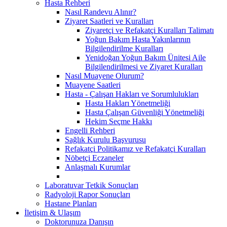
Hasta Rehberi
Nasıl Randevu Alınır?
Ziyaret Saatleri ve Kuralları
Ziyaretçi ve Refakatçi Kuralları Talimatı
Yoğun Bakım Hasta Yakınlarının
Bilgilendirilme Kuralları
Yenidoğan Yoğun Bakım Ünitesi Aile
Bilgilendirilmesi ve Ziyaret Kuralları
Nasıl Muayene Olurum?
Muayene Saatleri
Hasta - Çalışan Hakları ve Sorumlulukları
Hasta Hakları Yönetmeliği
Hasta Çalışan Güvenliği Yönetmeliği
Hekim Seçme Hakkı
Engelli Rehberi
Sağlık Kurulu Başvurusu
Refakatçi Politikamız ve Refakatçi Kuralları
Nöbetçi Eczaneler
Anlaşmalı Kurumlar
Laboratuvar Tetkik Sonuçları
Radyoloji Rapor Sonuçları
Hastane Planları
İletişim & Ulaşım
Doktorunuza Danışın