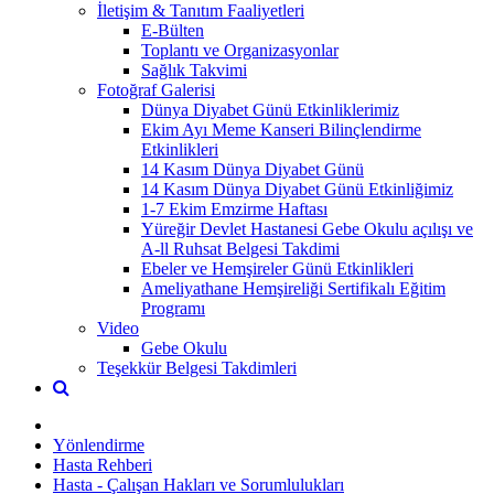
İletişim & Tanıtım Faaliyetleri
E-Bülten
Toplantı ve Organizasyonlar
Sağlık Takvimi
Fotoğraf Galerisi
Dünya Diyabet Günü Etkinliklerimiz
Ekim Ayı Meme Kanseri Bilinçlendirme
Etkinlikleri
14 Kasım Dünya Diyabet Günü
14 Kasım Dünya Diyabet Günü Etkinliğimiz
1-7 Ekim Emzirme Haftası
Yüreğir Devlet Hastanesi Gebe Okulu açılışı ve
A-ll Ruhsat Belgesi Takdimi
Ebeler ve Hemşireler Günü Etkinlikleri
Ameliyathane Hemşireliği Sertifikalı Eğitim
Programı
Video
Gebe Okulu
Teşekkür Belgesi Takdimleri
Yönlendirme
Hasta Rehberi
Hasta - Çalışan Hakları ve Sorumlulukları