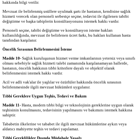
hakkında bilgi verilir.
Mevzuat ile belirlenmiş usüllere uyulmak şartı ile hastanın, kendisine sağlık
hizmeti verecek olan personeli serbestçe seçme, tedavisi ile ilgilenen tabibi
değiştirme ve başka tabiplerin konsültasyonunu istemek hakkı vardır.
Personeli seçme, tabibi değiştirme ve konsültasyon isteme hakları
kullanıldığında, mevzuat ile belirlenen ücret farkı, bu hakları kullanan hasta
tarafından karşılanır.
Öncelik Sırasının Belirlenmesini İsteme
Madde 10-
Sağlık kuruluşunun hizmet verme imkanlarının yetersiz veya sınırlı
olması sebebiyle sağlık hizmeti talebi zamanında karşılanamayan hallerde,
hastanın, öncelik hakkının tıbbi kriterlere dayalı ve objektif olarak
belirlenmesini istemek hakkı vardır.
Acil ve adli vak'alar ile yaşlılar ve özürlüler hakkında öncelik sırasının
belirlenmesinde ilgili mevzuat hükümleri uygulanır.
Tıbbi Gereklere Uygun Teşhis, Tedavi ve Bakım
Madde 11-
Hasta, modern tıbbi bilgi ve teknolojinin gereklerine uygun olarak
teşhisinin konulmasını, tedavisinin yapılmasını ve bakımını istemek hakkına
sahiptir.
Tababetin ilkelerine ve tababet ile ilgili mevzuat hükümlerine aykırı veya
aldatıcı mahiyette teşhis ve tedavi yapılamaz.
Tıbbi Gereklilikler Dışında Müdahale Yasağı