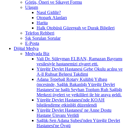
Görüş, Öneri ve Şikayet Formu
Ulaşım
Nasıl Gidilir?
Otopark Alanları
Harita
Halk Otobüsü Güzergah ve Durak Bilgileri
Telefon Rehberi
Sık Sorulan Sorular
E-Posta
Dijital Medya
Medyada Biz
Vali Dr. Süleyman ELBAN, Ramazan Bayramı
vesilesiyle hastanemizi ziyaret etti.
Yüreğir Devlet Hastanesi Gebe Okulu açılışı ve
A-ll Ruhsat Belgesi Takdimi
Adana Tepebağ Rotary Kulübü Yılbaşı
öncesinde, Sağlık Bakanlığı Yüreğir Devlet
Hastanesi’ne bağlı Seyhan Toplum Ruh Sağlığı
Merkezi üyeleri ve yetkilileri ile bir araya geldi.
Yüreğir Devlet Hastanesi'nde KOAH
bilgilendirme etkinliği düzenlendi
Yüreğir Devlet Hastanesi' ne Anne Dostu
Hastane Ünvanı Verildi
Sağlık-Sen Adana Şubesi'nden Yüreğir Devlet
Hastanesi'ne Övgü