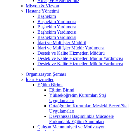
Amaç ve Hedeflerimiz
Misyon & Vizyon
Hastane Yönetimi
Başhekim
Başhekim Yardımcısı
Başhekim Yardımcısı
Başhekim Yardımcısı
Başhekim Yardımcısı
İdari ve Mali İşler Müdürü
İdari ve Mali İşler Müdür Yardımcısı
Destek ve Kalite Hizmetleri Müdürü
Destek ve Kalite Hizmetleri Müdür Yardımcısı
Destek ve Kalite Hizmetleri Müdür Yardımcısı
Organizasyon Şeması
İdari Hizmetler
Eğitim Birimi
Eğitim Birimi
Yükseköğretim Kurumları Staj
Uygulamaları
Ortaöğretim Kurumları Mesleki Beceri/Staj
Uygulamaları
Davranışsal Bağımlılıkla Mücadele
Farkındalık Eğitim Sunumları
Çalışan Memnuniyeti ve Motivasyon