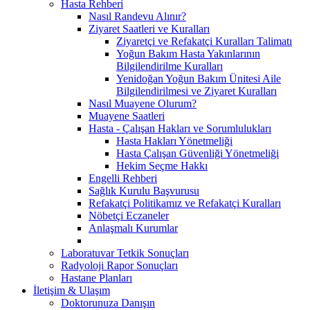
Hasta Rehberi
Nasıl Randevu Alınır?
Ziyaret Saatleri ve Kuralları
Ziyaretçi ve Refakatçi Kuralları Talimatı
Yoğun Bakım Hasta Yakınlarının
Bilgilendirilme Kuralları
Yenidoğan Yoğun Bakım Ünitesi Aile
Bilgilendirilmesi ve Ziyaret Kuralları
Nasıl Muayene Olurum?
Muayene Saatleri
Hasta - Çalışan Hakları ve Sorumlulukları
Hasta Hakları Yönetmeliği
Hasta Çalışan Güvenliği Yönetmeliği
Hekim Seçme Hakkı
Engelli Rehberi
Sağlık Kurulu Başvurusu
Refakatçi Politikamız ve Refakatçi Kuralları
Nöbetçi Eczaneler
Anlaşmalı Kurumlar
Laboratuvar Tetkik Sonuçları
Radyoloji Rapor Sonuçları
Hastane Planları
İletişim & Ulaşım
Doktorunuza Danışın