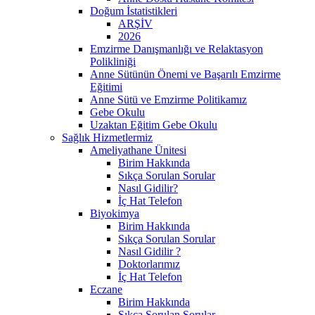
Doğum İstatistikleri
ARŞİV
2026
Emzirme Danışmanlığı ve Relaktasyon
Polikliniği
Anne Sütünün Önemi ve Başarılı Emzirme
Eğitimi
Anne Sütü ve Emzirme Politikamız
Gebe Okulu
Uzaktan Eğitim Gebe Okulu
Sağlık Hizmetlermiz
Ameliyathane Ünitesi
Birim Hakkında
Sıkça Sorulan Sorular
Nasıl Gidilir?
İç Hat Telefon
Biyokimya
Birim Hakkında
Sıkça Sorulan Sorular
Nasıl Gidilir ?
Doktorlarımız
İç Hat Telefon
Eczane
Birim Hakkında
Sıkça Sorulan Sorular