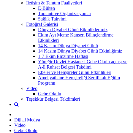
İletişim & Tanıtım Faaliyetleri
E-Bülten
Toplantı ve Organizasyonlar
Sağlık Takvimi
Fotoğraf Galerisi
Dünya Diyabet Günü Etkinliklerimiz
Ekim Ayı Meme Kanseri Bilinçlendirme
Etkinlikleri
14 Kasım Dünya Diyabet Günü
14 Kasım Dünya Diyabet Günü Etkinliğimiz
1-7 Ekim Emzirme Haftası
Yüreğir Devlet Hastanesi Gebe Okulu açılışı ve
A-ll Ruhsat Belgesi Takdimi
Ebeler ve Hemşireler Günü Etkinlikleri
Ameliyathane Hemşireliği Sertifikalı Eğitim
Programı
Video
Gebe Okulu
Teşekkür Belgesi Takdimleri
Dijital Medya
Video
Gebe Okulu