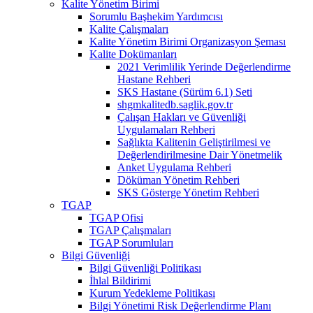
Kalite Yönetim Birimi
Sorumlu Başhekim Yardımcısı
Kalite Çalışmaları
Kalite Yönetim Birimi Organizasyon Şeması
Kalite Dokümanları
2021 Verimlilik Yerinde Değerlendirme
Hastane Rehberi
SKS Hastane (Sürüm 6.1) Seti
shgmkalitedb.saglik.gov.tr
Çalışan Hakları ve Güvenliği
Uygulamaları Rehberi
Sağlıkta Kalitenin Geliştirilmesi ve
Değerlendirilmesine Dair Yönetmelik
Anket Uygulama Rehberi
Döküman Yönetim Rehberi
SKS Gösterge Yönetim Rehberi
TGAP
TGAP Ofisi
TGAP Çalışmaları
TGAP Sorumluları
Bilgi Güvenliği
Bilgi Güvenliği Politikası
İhlal Bildirimi
Kurum Yedekleme Politikası
Bilgi Yönetimi Risk Değerlendirme Planı