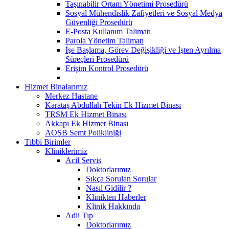
Taşınabilir Ortam Yönetimi Prosedürü
Sosyal Mühendislik Zafiyetleri ve Sosyal Medya
Güvenliği Prosedürü
E-Posta Kullanım Talimatı
Parola Yönetim Talimatı
İşe Başlama, Görev Değişikliği ve İşten Ayrılma
Süreçleri Prosedürü
Erişim Kontrol Prosedürü
Hizmet Binalarımız
Merkez Hastane
Karataş Abdullah Tekin Ek Hizmet Binası
TRSM Ek Hizmet Binası
Akkapı Ek Hizmet Binası
AOSB Semt Polikliniği
Tıbbi Birimler
Kliniklerimiz
Acil Servis
Doktorlarımız
Sıkça Sorulan Sorular
Nasıl Gidilir ?
Klinikten Haberler
Klinik Hakkında
Adli Tıp
Doktorlarımız