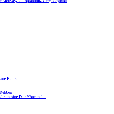
 Motivasyon Toplantımız Gerçekleştirildi
tane Rehberi
 Rehberi
endirilmesine Dair Yönetmelik