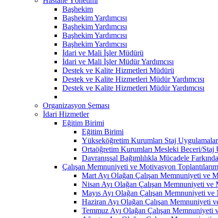
Hastane Yönetimi
Başhekim
Başhekim Yardımcısı
Başhekim Yardımcısı
Başhekim Yardımcısı
Başhekim Yardımcısı
İdari ve Mali İşler Müdürü
İdari ve Mali İşler Müdür Yardımcısı
Destek ve Kalite Hizmetleri Müdürü
Destek ve Kalite Hizmetleri Müdür Yardımcısı
Destek ve Kalite Hizmetleri Müdür Yardımcısı
Organizasyon Şeması
İdari Hizmetler
Eğitim Birimi
Eğitim Birimi
Yükseköğretim Kurumları Staj Uygulamalar
Ortaöğretim Kurumları Mesleki Beceri/Staj
Davranışsal Bağımlılıkla Mücadele Farkında
Çalışan Memnuniyeti ve Motivasyon Toplantılarım
Mart Ayı Olağan Çalışan Memnuniyeti ve Mo
Nisan Ayı Olağan Çalışan Memnuniyeti ve M
Mayıs Ayı Olağan Çalışan Memnuniyeti ve M
Haziran Ayı Olağan Çalışan Memnuniyeti ve
Temmuz Ayı Olağan Çalışan Memnuniyeti ve