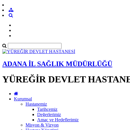
ADANA İL SAĞLIK MÜDÜRLÜĞÜ
YÜREĞİR DEVLET HASTANE
Kurumsal
Hastanemiz
Tarihçemiz
Değerlerimiz
Amaç ve Hedeflerimiz
Misyon & Vizyon