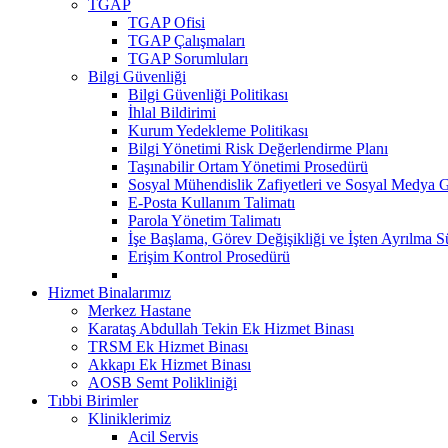
TGAP
TGAP Ofisi
TGAP Çalışmaları
TGAP Sorumluları
Bilgi Güvenliği
Bilgi Güvenliği Politikası
İhlal Bildirimi
Kurum Yedekleme Politikası
Bilgi Yönetimi Risk Değerlendirme Planı
Taşınabilir Ortam Yönetimi Prosedürü
Sosyal Mühendislik Zafiyetleri ve Sosyal Medya 
E-Posta Kullanım Talimatı
Parola Yönetim Talimatı
İşe Başlama, Görev Değişikliği ve İşten Ayrılma S
Erişim Kontrol Prosedürü
Hizmet Binalarımız
Merkez Hastane
Karataş Abdullah Tekin Ek Hizmet Binası
TRSM Ek Hizmet Binası
Akkapı Ek Hizmet Binası
AOSB Semt Polikliniği
Tıbbi Birimler
Kliniklerimiz
Acil Servis