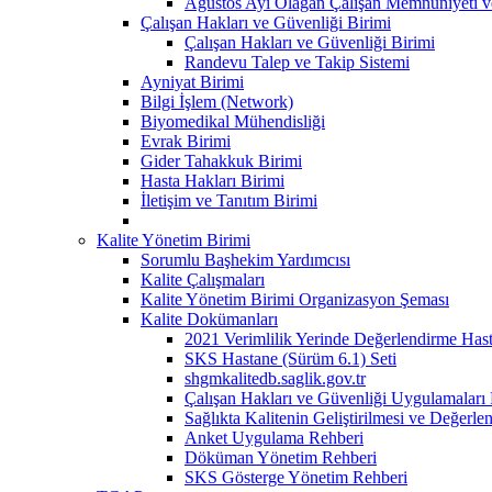
Ağustos Ayı Olağan Çalışan Memnuniyeti ve
Çalışan Hakları ve Güvenliği Birimi
Çalışan Hakları ve Güvenliği Birimi
Randevu Talep ve Takip Sistemi
Ayniyat Birimi
Bilgi İşlem (Network)
Biyomedikal Mühendisliği
Evrak Birimi
Gider Tahakkuk Birimi
Hasta Hakları Birimi
İletişim ve Tanıtım Birimi
Kalite Yönetim Birimi
Sorumlu Başhekim Yardımcısı
Kalite Çalışmaları
Kalite Yönetim Birimi Organizasyon Şeması
Kalite Dokümanları
2021 Verimlilik Yerinde Değerlendirme Has
SKS Hastane (Sürüm 6.1) Seti
shgmkalitedb.saglik.gov.tr
Çalışan Hakları ve Güvenliği Uygulamaları
Sağlıkta Kalitenin Geliştirilmesi ve Değerl
Anket Uygulama Rehberi
Döküman Yönetim Rehberi
SKS Gösterge Yönetim Rehberi