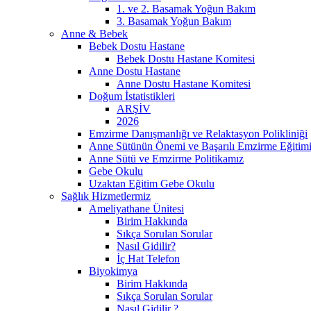
1. ve 2. Basamak Yoğun Bakım
3. Basamak Yoğun Bakım
Anne & Bebek
Bebek Dostu Hastane
Bebek Dostu Hastane Komitesi
Anne Dostu Hastane
Anne Dostu Hastane Komitesi
Doğum İstatistikleri
ARŞİV
2026
Emzirme Danışmanlığı ve Relaktasyon Polikliniği
Anne Sütünün Önemi ve Başarılı Emzirme Eğitim
Anne Sütü ve Emzirme Politikamız
Gebe Okulu
Uzaktan Eğitim Gebe Okulu
Sağlık Hizmetlermiz
Ameliyathane Ünitesi
Birim Hakkında
Sıkça Sorulan Sorular
Nasıl Gidilir?
İç Hat Telefon
Biyokimya
Birim Hakkında
Sıkça Sorulan Sorular
Nasıl Gidilir ?