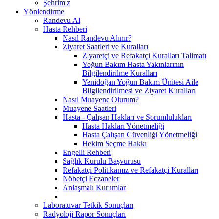
Şehrimiz
Yönlendirme
Randevu Al
Hasta Rehberi
Nasıl Randevu Alınır?
Ziyaret Saatleri ve Kuralları
Ziyaretçi ve Refakatçi Kuralları Talimatı
Yoğun Bakım Hasta Yakınlarının
Bilgilendirilme Kuralları
Yenidoğan Yoğun Bakım Ünitesi Aile
Bilgilendirilmesi ve Ziyaret Kuralları
Nasıl Muayene Olurum?
Muayene Saatleri
Hasta - Çalışan Hakları ve Sorumlulukları
Hasta Hakları Yönetmeliği
Hasta Çalışan Güvenliği Yönetmeliği
Hekim Seçme Hakkı
Engelli Rehberi
Sağlık Kurulu Başvurusu
Refakatçi Politikamız ve Refakatçi Kuralları
Nöbetçi Eczaneler
Anlaşmalı Kurumlar
Laboratuvar Tetkik Sonuçları
Radyoloji Rapor Sonuçları