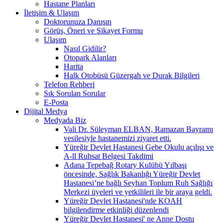
Hastane Planları
İletişim & Ulaşım
Doktorunuza Danışın
Görüş, Öneri ve Şikayet Formu
Ulaşım
Nasıl Gidilir?
Otopark Alanları
Harita
Halk Otobüsü Güzergah ve Durak Bilgileri
Telefon Rehberi
Sık Sorulan Sorular
E-Posta
Dijital Medya
Medyada Biz
Vali Dr. Süleyman ELBAN, Ramazan Bayramı
vesilesiyle hastanemizi ziyaret etti.
Yüreğir Devlet Hastanesi Gebe Okulu açılışı ve
A-ll Ruhsat Belgesi Takdimi
Adana Tepebağ Rotary Kulübü Yılbaşı
öncesinde, Sağlık Bakanlığı Yüreğir Devlet
Hastanesi’ne bağlı Seyhan Toplum Ruh Sağlığı
Merkezi üyeleri ve yetkilileri ile bir araya geldi.
Yüreğir Devlet Hastanesi'nde KOAH
bilgilendirme etkinliği düzenlendi
Yüreğir Devlet Hastanesi' ne Anne Dostu