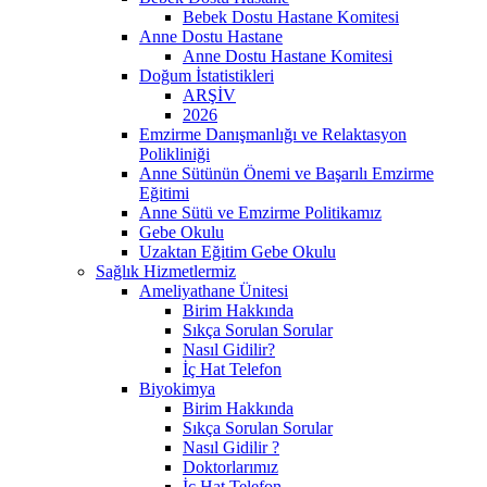
Bebek Dostu Hastane Komitesi
Anne Dostu Hastane
Anne Dostu Hastane Komitesi
Doğum İstatistikleri
ARŞİV
2026
Emzirme Danışmanlığı ve Relaktasyon
Polikliniği
Anne Sütünün Önemi ve Başarılı Emzirme
Eğitimi
Anne Sütü ve Emzirme Politikamız
Gebe Okulu
Uzaktan Eğitim Gebe Okulu
Sağlık Hizmetlermiz
Ameliyathane Ünitesi
Birim Hakkında
Sıkça Sorulan Sorular
Nasıl Gidilir?
İç Hat Telefon
Biyokimya
Birim Hakkında
Sıkça Sorulan Sorular
Nasıl Gidilir ?
Doktorlarımız
İç Hat Telefon