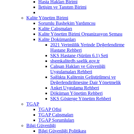
Hasta Hakları Birimi
İletişim ve Tanıtım Birimi
Kalite Yönetim Birimi
Sorumlu Başhekim Yardımcısı
Kalite Çalışmaları
Kalite Yönetim Birimi Organizasyon Şeması
Kalite Dokümanları
2021 Verimlilik Yerinde Değerlendirme
Hastane Rehberi
SKS Hastane (Sürüm 6.1) Seti
shgmkalitedb.saglik.gov.tr
Çalışan Hakları ve Güvenliği
Uygulamaları Rehberi
Sağlıkta Kalitenin Geliştirilmesi ve
Değerlendirilmesine Dair Yönetmelik
Anket Uygulama Rehberi
Döküman Yönetim Rehberi
SKS Gösterge Yönetim Rehberi
TGAP
TGAP Ofisi
TGAP Çalışmaları
TGAP Sorumluları
Bilgi Güvenliği
Bilgi Güvenliği Politikası