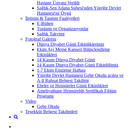
Hastane Ünvanı Verildi
Sağlık-Sen Adana Şubesi'nden Yüreğir Devlet
Hastanesi'ne Övgü
İletişim & Tanıtım Faaliyetleri
E-Bülten
Toplantı ve Organizasyonlar
Sağlık Takvimi
Fotoğraf Galerisi
Dünya Diyabet Günü Etkinliklerimiz
Ekim Ayı Meme Kanseri Bilinçlendirme
Etkinlikleri
14 Kasım Dünya Diyabet Günü
14 Kasım Dünya Diyabet Günü Etkinliğimiz
1-7 Ekim Emzirme Haftası
Yüreğir Devlet Hastanesi Gebe Okulu açılışı ve
A-ll Ruhsat Belgesi Takdimi
Ebeler ve Hemşireler Günü Etkinlikleri
Ameliyathane Hemşireliği Sertifikalı Eğitim
Programı
Video
Gebe Okulu
Teşekkür Belgesi Takdimleri