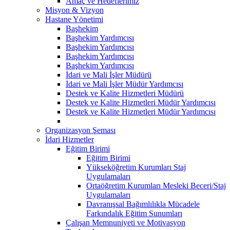
Amaç ve Hedeflerimiz
Misyon & Vizyon
Hastane Yönetimi
Başhekim
Başhekim Yardımcısı
Başhekim Yardımcısı
Başhekim Yardımcısı
Başhekim Yardımcısı
İdari ve Mali İşler Müdürü
İdari ve Mali İşler Müdür Yardımcısı
Destek ve Kalite Hizmetleri Müdürü
Destek ve Kalite Hizmetleri Müdür Yardımcısı
Destek ve Kalite Hizmetleri Müdür Yardımcısı
Organizasyon Şeması
İdari Hizmetler
Eğitim Birimi
Eğitim Birimi
Yükseköğretim Kurumları Staj
Uygulamaları
Ortaöğretim Kurumları Mesleki Beceri/Staj
Uygulamaları
Davranışsal Bağımlılıkla Mücadele
Farkındalık Eğitim Sunumları
Çalışan Memnuniyeti ve Motivasyon