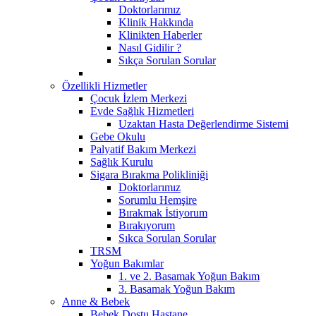
Doktorlarımız
Klinik Hakkında
Klinikten Haberler
Nasıl Gidilir ?
Sıkça Sorulan Sorular
Özellikli Hizmetler
Çocuk İzlem Merkezi
Evde Sağlık Hizmetleri
Uzaktan Hasta Değerlendirme Sistemi
Gebe Okulu
Palyatif Bakım Merkezi
Sağlık Kurulu
Sigara Bırakma Polikliniği
Doktorlarımız
Sorumlu Hemşire
Bırakmak İstiyorum
Bırakıyorum
Sıkca Sorulan Sorular
TRSM
Yoğun Bakımlar
1. ve 2. Basamak Yoğun Bakım
3. Basamak Yoğun Bakım
Anne & Bebek
Bebek Dostu Hastane