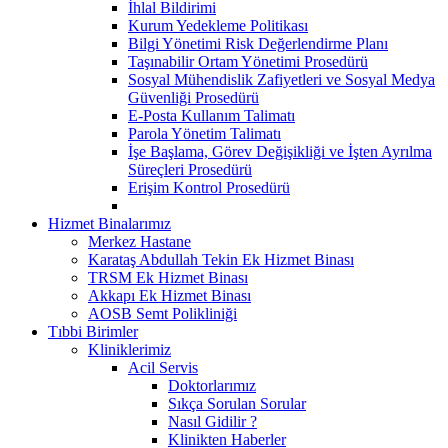
İhlal Bildirimi
Kurum Yedekleme Politikası
Bilgi Yönetimi Risk Değerlendirme Planı
Taşınabilir Ortam Yönetimi Prosedürü
Sosyal Mühendislik Zafiyetleri ve Sosyal Medya
Güvenliği Prosedürü
E-Posta Kullanım Talimatı
Parola Yönetim Talimatı
İşe Başlama, Görev Değişikliği ve İşten Ayrılma
Süreçleri Prosedürü
Erişim Kontrol Prosedürü
Hizmet Binalarımız
Merkez Hastane
Karataş Abdullah Tekin Ek Hizmet Binası
TRSM Ek Hizmet Binası
Akkapı Ek Hizmet Binası
AOSB Semt Polikliniği
Tıbbi Birimler
Kliniklerimiz
Acil Servis
Doktorlarımız
Sıkça Sorulan Sorular
Nasıl Gidilir ?
Klinikten Haberler