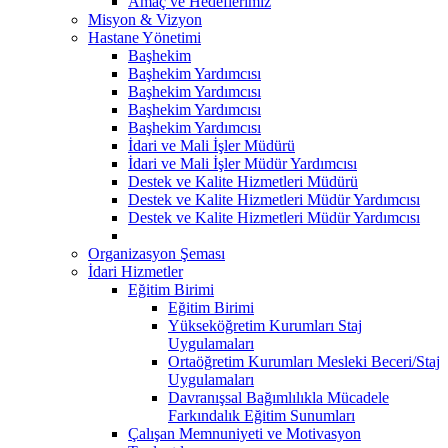
Amaç ve Hedeflerimiz
Misyon & Vizyon
Hastane Yönetimi
Başhekim
Başhekim Yardımcısı
Başhekim Yardımcısı
Başhekim Yardımcısı
Başhekim Yardımcısı
İdari ve Mali İşler Müdürü
İdari ve Mali İşler Müdür Yardımcısı
Destek ve Kalite Hizmetleri Müdürü
Destek ve Kalite Hizmetleri Müdür Yardımcısı
Destek ve Kalite Hizmetleri Müdür Yardımcısı
Organizasyon Şeması
İdari Hizmetler
Eğitim Birimi
Eğitim Birimi
Yükseköğretim Kurumları Staj
Uygulamaları
Ortaöğretim Kurumları Mesleki Beceri/Staj
Uygulamaları
Davranışsal Bağımlılıkla Mücadele
Farkındalık Eğitim Sunumları
Çalışan Memnuniyeti ve Motivasyon