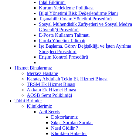
İhlal Bildirimi
Kurum Yedekleme Politikası
Bilgi Yönetimi Risk Değerlendirme Planı
Taşınabilir Ortam Yönetimi Prosedürü
Sosyal Mühendislik Zafiyetleri ve Sosyal Medya
Güvenliği Prosedürü
E-Posta Kullanım Talimatı
Parola Yönetim Talimatı
İşe Başlama, Görev Değişikliği ve İşten Ayrılma
Süreçleri Prosedürü
Erişim Kontrol Prosedürü
Hizmet Binalarımız
Merkez Hastane
Karataş Abdullah Tekin Ek Hizmet Binası
TRSM Ek Hizmet Binası
Akkapı Ek Hizmet Binası
AOSB Semt Polikliniği
Tıbbi Birimler
Kliniklerimiz
Acil Servis
Doktorlarımız
Sıkça Sorulan Sorular
Nasıl Gidilir ?
Klinikten Haberler