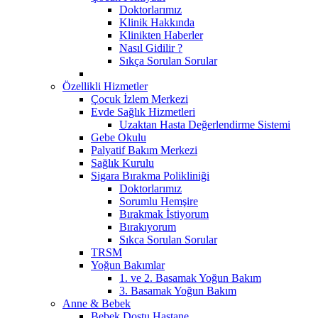
Doktorlarımız
Klinik Hakkında
Klinikten Haberler
Nasıl Gidilir ?
Sıkça Sorulan Sorular
Özellikli Hizmetler
Çocuk İzlem Merkezi
Evde Sağlık Hizmetleri
Uzaktan Hasta Değerlendirme Sistemi
Gebe Okulu
Palyatif Bakım Merkezi
Sağlık Kurulu
Sigara Bırakma Polikliniği
Doktorlarımız
Sorumlu Hemşire
Bırakmak İstiyorum
Bırakıyorum
Sıkca Sorulan Sorular
TRSM
Yoğun Bakımlar
1. ve 2. Basamak Yoğun Bakım
3. Basamak Yoğun Bakım
Anne & Bebek
Bebek Dostu Hastane