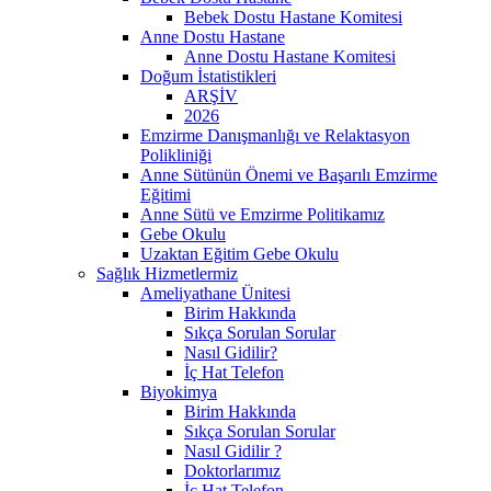
Bebek Dostu Hastane Komitesi
Anne Dostu Hastane
Anne Dostu Hastane Komitesi
Doğum İstatistikleri
ARŞİV
2026
Emzirme Danışmanlığı ve Relaktasyon
Polikliniği
Anne Sütünün Önemi ve Başarılı Emzirme
Eğitimi
Anne Sütü ve Emzirme Politikamız
Gebe Okulu
Uzaktan Eğitim Gebe Okulu
Sağlık Hizmetlermiz
Ameliyathane Ünitesi
Birim Hakkında
Sıkça Sorulan Sorular
Nasıl Gidilir?
İç Hat Telefon
Biyokimya
Birim Hakkında
Sıkça Sorulan Sorular
Nasıl Gidilir ?
Doktorlarımız
İç Hat Telefon