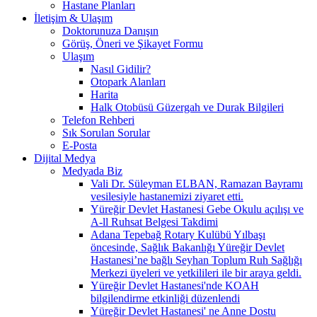
Hastane Planları
İletişim & Ulaşım
Doktorunuza Danışın
Görüş, Öneri ve Şikayet Formu
Ulaşım
Nasıl Gidilir?
Otopark Alanları
Harita
Halk Otobüsü Güzergah ve Durak Bilgileri
Telefon Rehberi
Sık Sorulan Sorular
E-Posta
Dijital Medya
Medyada Biz
Vali Dr. Süleyman ELBAN, Ramazan Bayramı
vesilesiyle hastanemizi ziyaret etti.
Yüreğir Devlet Hastanesi Gebe Okulu açılışı ve
A-ll Ruhsat Belgesi Takdimi
Adana Tepebağ Rotary Kulübü Yılbaşı
öncesinde, Sağlık Bakanlığı Yüreğir Devlet
Hastanesi’ne bağlı Seyhan Toplum Ruh Sağlığı
Merkezi üyeleri ve yetkilileri ile bir araya geldi.
Yüreğir Devlet Hastanesi'nde KOAH
bilgilendirme etkinliği düzenlendi
Yüreğir Devlet Hastanesi' ne Anne Dostu