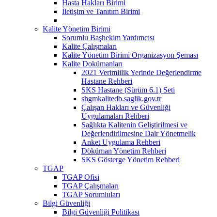
Hasta Hakları Birimi
İletişim ve Tanıtım Birimi
Kalite Yönetim Birimi
Sorumlu Başhekim Yardımcısı
Kalite Çalışmaları
Kalite Yönetim Birimi Organizasyon Şeması
Kalite Dokümanları
2021 Verimlilik Yerinde Değerlendirme
Hastane Rehberi
SKS Hastane (Sürüm 6.1) Seti
shgmkalitedb.saglik.gov.tr
Çalışan Hakları ve Güvenliği
Uygulamaları Rehberi
Sağlıkta Kalitenin Geliştirilmesi ve
Değerlendirilmesine Dair Yönetmelik
Anket Uygulama Rehberi
Döküman Yönetim Rehberi
SKS Gösterge Yönetim Rehberi
TGAP
TGAP Ofisi
TGAP Çalışmaları
TGAP Sorumluları
Bilgi Güvenliği
Bilgi Güvenliği Politikası