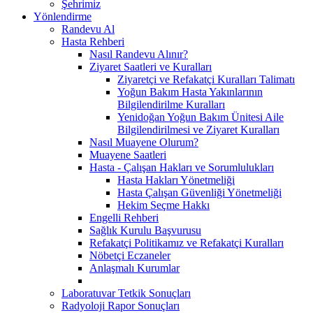
Şehrimiz
Yönlendirme
Randevu Al
Hasta Rehberi
Nasıl Randevu Alınır?
Ziyaret Saatleri ve Kuralları
Ziyaretçi ve Refakatçi Kuralları Talimatı
Yoğun Bakım Hasta Yakınlarının
Bilgilendirilme Kuralları
Yenidoğan Yoğun Bakım Ünitesi Aile
Bilgilendirilmesi ve Ziyaret Kuralları
Nasıl Muayene Olurum?
Muayene Saatleri
Hasta - Çalışan Hakları ve Sorumlulukları
Hasta Hakları Yönetmeliği
Hasta Çalışan Güvenliği Yönetmeliği
Hekim Seçme Hakkı
Engelli Rehberi
Sağlık Kurulu Başvurusu
Refakatçi Politikamız ve Refakatçi Kuralları
Nöbetçi Eczaneler
Anlaşmalı Kurumlar
Laboratuvar Tetkik Sonuçları
Radyoloji Rapor Sonuçları