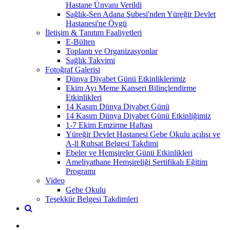
Hastane Ünvanı Verildi
Sağlık-Sen Adana Şubesi'nden Yüreğir Devlet
Hastanesi'ne Övgü
İletişim & Tanıtım Faaliyetleri
E-Bülten
Toplantı ve Organizasyonlar
Sağlık Takvimi
Fotoğraf Galerisi
Dünya Diyabet Günü Etkinliklerimiz
Ekim Ayı Meme Kanseri Bilinçlendirme
Etkinlikleri
14 Kasım Dünya Diyabet Günü
14 Kasım Dünya Diyabet Günü Etkinliğimiz
1-7 Ekim Emzirme Haftası
Yüreğir Devlet Hastanesi Gebe Okulu açılışı ve
A-ll Ruhsat Belgesi Takdimi
Ebeler ve Hemşireler Günü Etkinlikleri
Ameliyathane Hemşireliği Sertifikalı Eğitim
Programı
Video
Gebe Okulu
Teşekkür Belgesi Takdimleri