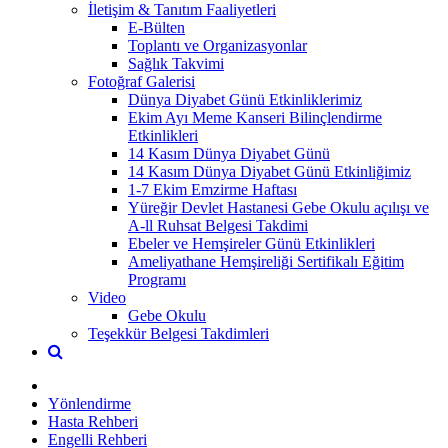
İletişim & Tanıtım Faaliyetleri
E-Bülten
Toplantı ve Organizasyonlar
Sağlık Takvimi
Fotoğraf Galerisi
Dünya Diyabet Günü Etkinliklerimiz
Ekim Ayı Meme Kanseri Bilinçlendirme
Etkinlikleri
14 Kasım Dünya Diyabet Günü
14 Kasım Dünya Diyabet Günü Etkinliğimiz
1-7 Ekim Emzirme Haftası
Yüreğir Devlet Hastanesi Gebe Okulu açılışı ve
A-ll Ruhsat Belgesi Takdimi
Ebeler ve Hemşireler Günü Etkinlikleri
Ameliyathane Hemşireliği Sertifikalı Eğitim
Programı
Video
Gebe Okulu
Teşekkür Belgesi Takdimleri
Yönlendirme
Hasta Rehberi
Engelli Rehberi