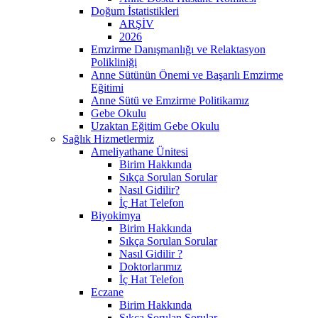
Doğum İstatistikleri
ARŞİV
2026
Emzirme Danışmanlığı ve Relaktasyon
Polikliniği
Anne Sütünün Önemi ve Başarılı Emzirme
Eğitimi
Anne Sütü ve Emzirme Politikamız
Gebe Okulu
Uzaktan Eğitim Gebe Okulu
Sağlık Hizmetlermiz
Ameliyathane Ünitesi
Birim Hakkında
Sıkça Sorulan Sorular
Nasıl Gidilir?
İç Hat Telefon
Biyokimya
Birim Hakkında
Sıkça Sorulan Sorular
Nasıl Gidilir ?
Doktorlarımız
İç Hat Telefon
Eczane
Birim Hakkında
Sıkça Sorulan Sorular