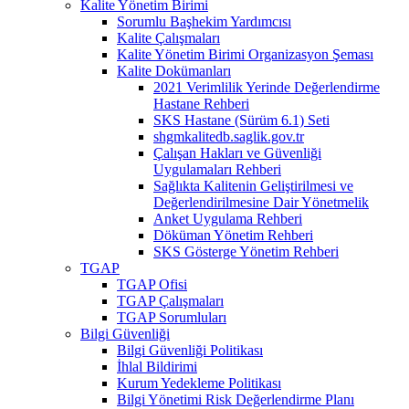
Kalite Yönetim Birimi
Sorumlu Başhekim Yardımcısı
Kalite Çalışmaları
Kalite Yönetim Birimi Organizasyon Şeması
Kalite Dokümanları
2021 Verimlilik Yerinde Değerlendirme
Hastane Rehberi
SKS Hastane (Sürüm 6.1) Seti
shgmkalitedb.saglik.gov.tr
Çalışan Hakları ve Güvenliği
Uygulamaları Rehberi
Sağlıkta Kalitenin Geliştirilmesi ve
Değerlendirilmesine Dair Yönetmelik
Anket Uygulama Rehberi
Döküman Yönetim Rehberi
SKS Gösterge Yönetim Rehberi
TGAP
TGAP Ofisi
TGAP Çalışmaları
TGAP Sorumluları
Bilgi Güvenliği
Bilgi Güvenliği Politikası
İhlal Bildirimi
Kurum Yedekleme Politikası
Bilgi Yönetimi Risk Değerlendirme Planı