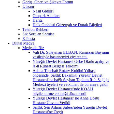
Görüş, Öneri ve Şikayet Formu
Ulaşım
Nasıl Gidilir?
Otopark Alanları
Harita
Halk Otobüsü Güzergah ve Durak Bilgileri
Telefon Rehberi
Sık Sorulan Sorular
E-Posta
Dijital Medya
Medyada Biz
Vali Dr. Süleyman ELBAN, Ramazan Bayramı
vesilesiyle hastanemizi ziyaret etti.
Yüreğir Devlet Hastanesi Gebe Okulu açılışı ve
A-ll Ruhsat Belgesi Takdimi
Adana Tepebağ Rotary Kulübü Yılbaşı
öncesinde, Sağlık Bakanlığı Yüreğir Devlet
Hastanesi’ne bağlı Seyhan Toplum Ruh Sağlığı
Merkezi üyeleri ve yetkilileri ile bir araya geldi.
Yüreğir Devlet Hastanesi'nde KOAH
bilgilendirme etkinliği düzenlendi
Yüreğir Devlet Hastanesi' ne Anne Dostu
Hastane Ünvanı Verildi
Sağlık-Sen Adana Şubesi'nden Yüreğir Devlet
Hastanesi'ne Övgü