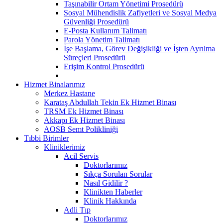
Taşınabilir Ortam Yönetimi Prosedürü
Sosyal Mühendislik Zafiyetleri ve Sosyal Medya
Güvenliği Prosedürü
E-Posta Kullanım Talimatı
Parola Yönetim Talimatı
İşe Başlama, Görev Değişikliği ve İşten Ayrılma
Süreçleri Prosedürü
Erişim Kontrol Prosedürü
Hizmet Binalarımız
Merkez Hastane
Karataş Abdullah Tekin Ek Hizmet Binası
TRSM Ek Hizmet Binası
Akkapı Ek Hizmet Binası
AOSB Semt Polikliniği
Tıbbi Birimler
Kliniklerimiz
Acil Servis
Doktorlarımız
Sıkça Sorulan Sorular
Nasıl Gidilir ?
Klinikten Haberler
Klinik Hakkında
Adli Tıp
Doktorlarımız