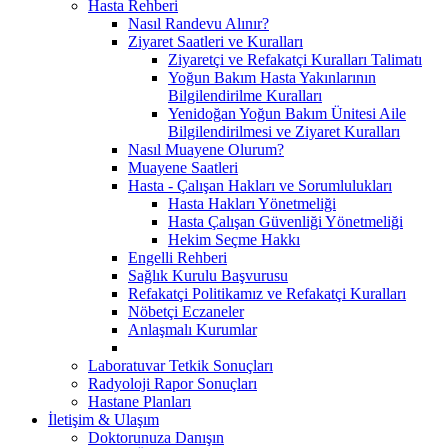
Hasta Rehberi
Nasıl Randevu Alınır?
Ziyaret Saatleri ve Kuralları
Ziyaretçi ve Refakatçi Kuralları Talimatı
Yoğun Bakım Hasta Yakınlarının
Bilgilendirilme Kuralları
Yenidoğan Yoğun Bakım Ünitesi Aile
Bilgilendirilmesi ve Ziyaret Kuralları
Nasıl Muayene Olurum?
Muayene Saatleri
Hasta - Çalışan Hakları ve Sorumlulukları
Hasta Hakları Yönetmeliği
Hasta Çalışan Güvenliği Yönetmeliği
Hekim Seçme Hakkı
Engelli Rehberi
Sağlık Kurulu Başvurusu
Refakatçi Politikamız ve Refakatçi Kuralları
Nöbetçi Eczaneler
Anlaşmalı Kurumlar
Laboratuvar Tetkik Sonuçları
Radyoloji Rapor Sonuçları
Hastane Planları
İletişim & Ulaşım
Doktorunuza Danışın