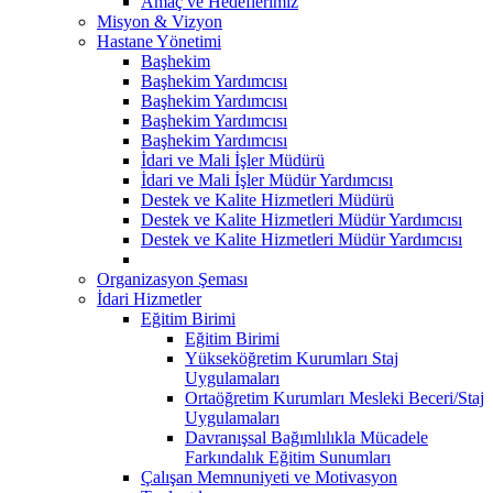
Amaç ve Hedeflerimiz
Misyon & Vizyon
Hastane Yönetimi
Başhekim
Başhekim Yardımcısı
Başhekim Yardımcısı
Başhekim Yardımcısı
Başhekim Yardımcısı
İdari ve Mali İşler Müdürü
İdari ve Mali İşler Müdür Yardımcısı
Destek ve Kalite Hizmetleri Müdürü
Destek ve Kalite Hizmetleri Müdür Yardımcısı
Destek ve Kalite Hizmetleri Müdür Yardımcısı
Organizasyon Şeması
İdari Hizmetler
Eğitim Birimi
Eğitim Birimi
Yükseköğretim Kurumları Staj
Uygulamaları
Ortaöğretim Kurumları Mesleki Beceri/Staj
Uygulamaları
Davranışsal Bağımlılıkla Mücadele
Farkındalık Eğitim Sunumları
Çalışan Memnuniyeti ve Motivasyon