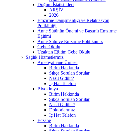
Doğum İstatistikleri
ARŞİV
2026
Emzirme Danışmanlığı ve Relaktasyon
Polikliniği
Anne Sütünün Önemi ve Başarılı Emzirme
Eğitimi
Anne Sütü ve Emzirme Politikamız
Gebe Okulu
Uzaktan Eğitim Gebe Okulu
Sağlık Hizmetlermiz
Ameliyathane Ünitesi
Birim Hakkında
Sıkça Sorulan Sorular
Nasıl Gidilir?
İç Hat Telefon
Biyokimya
Birim Hakkında
Sıkça Sorulan Sorular
Nasıl Gidilir ?
Doktorlarımız
İç Hat Telefon
Eczane
Birim Hakkında
Sıkça Sorulan Sorular