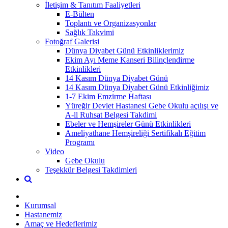
İletişim & Tanıtım Faaliyetleri
E-Bülten
Toplantı ve Organizasyonlar
Sağlık Takvimi
Fotoğraf Galerisi
Dünya Diyabet Günü Etkinliklerimiz
Ekim Ayı Meme Kanseri Bilinçlendirme
Etkinlikleri
14 Kasım Dünya Diyabet Günü
14 Kasım Dünya Diyabet Günü Etkinliğimiz
1-7 Ekim Emzirme Haftası
Yüreğir Devlet Hastanesi Gebe Okulu açılışı ve
A-ll Ruhsat Belgesi Takdimi
Ebeler ve Hemşireler Günü Etkinlikleri
Ameliyathane Hemşireliği Sertifikalı Eğitim
Programı
Video
Gebe Okulu
Teşekkür Belgesi Takdimleri
Kurumsal
Hastanemiz
Amaç ve Hedeflerimiz