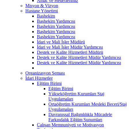
Amaç ve Hedeflerimiz
Misyon & Vizyon
Hastane Yönetimi
Başhekim
Başhekim Yardımcısı
Başhekim Yardımcısı
Başhekim Yardımcısı
Başhekim Yardımcısı
İdari ve Mali İşler Müdürü
İdari ve Mali İşler Müdür Yardımcısı
Destek ve Kalite Hizmetleri Müdürü
Destek ve Kalite Hizmetleri Müdür Yardımcısı
Destek ve Kalite Hizmetleri Müdür Yardımcısı
Organizasyon Şeması
İdari Hizmetler
Eğitim Birimi
Eğitim Birimi
Yükseköğretim Kurumları Staj
Uygulamaları
Ortaöğretim Kurumları Mesleki Beceri/Staj
Uygulamaları
Davranışsal Bağımlılıkla Mücadele
Farkındalık Eğitim Sunumları
Çalışan Memnuniyeti ve Motivasyon