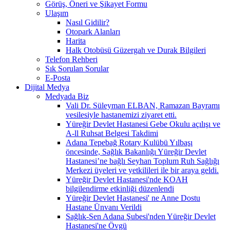
Görüş, Öneri ve Şikayet Formu
Ulaşım
Nasıl Gidilir?
Otopark Alanları
Harita
Halk Otobüsü Güzergah ve Durak Bilgileri
Telefon Rehberi
Sık Sorulan Sorular
E-Posta
Dijital Medya
Medyada Biz
Vali Dr. Süleyman ELBAN, Ramazan Bayramı
vesilesiyle hastanemizi ziyaret etti.
Yüreğir Devlet Hastanesi Gebe Okulu açılışı ve
A-ll Ruhsat Belgesi Takdimi
Adana Tepebağ Rotary Kulübü Yılbaşı
öncesinde, Sağlık Bakanlığı Yüreğir Devlet
Hastanesi’ne bağlı Seyhan Toplum Ruh Sağlığı
Merkezi üyeleri ve yetkilileri ile bir araya geldi.
Yüreğir Devlet Hastanesi'nde KOAH
bilgilendirme etkinliği düzenlendi
Yüreğir Devlet Hastanesi' ne Anne Dostu
Hastane Ünvanı Verildi
Sağlık-Sen Adana Şubesi'nden Yüreğir Devlet
Hastanesi'ne Övgü