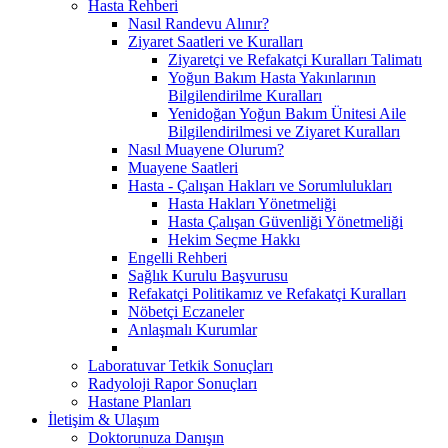
Hasta Rehberi
Nasıl Randevu Alınır?
Ziyaret Saatleri ve Kuralları
Ziyaretçi ve Refakatçi Kuralları Talimatı
Yoğun Bakım Hasta Yakınlarının
Bilgilendirilme Kuralları
Yenidoğan Yoğun Bakım Ünitesi Aile
Bilgilendirilmesi ve Ziyaret Kuralları
Nasıl Muayene Olurum?
Muayene Saatleri
Hasta - Çalışan Hakları ve Sorumlulukları
Hasta Hakları Yönetmeliği
Hasta Çalışan Güvenliği Yönetmeliği
Hekim Seçme Hakkı
Engelli Rehberi
Sağlık Kurulu Başvurusu
Refakatçi Politikamız ve Refakatçi Kuralları
Nöbetçi Eczaneler
Anlaşmalı Kurumlar
Laboratuvar Tetkik Sonuçları
Radyoloji Rapor Sonuçları
Hastane Planları
İletişim & Ulaşım
Doktorunuza Danışın