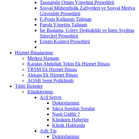
Taşınabilir Ortam Yönetimi Prosedürü
Sosyal Mühendislik Zafiyetleri ve Sosyal Medya
Güvenliği Prosedürü
E-Posta Kullanım Talimatı
Parola Yönetim Talimatı
İşe Başlama, Görev Değişikliği ve İşten Ayrılma
Süreçleri Prosedürü
Erişim Kontrol Prosedürü
Hizmet Binalarımız
Merkez Hastane
Karataş Abdullah Tekin Ek Hizmet Binası
TRSM Ek Hizmet Binası
Akkapı Ek Hizmet Binası
AOSB Semt Polikliniği
Tıbbi Birimler
Kliniklerimiz
Acil Servis
Doktorlarımız
Sıkça Sorulan Sorular
Nasıl Gidilir ?
Klinikten Haberler
Klinik Hakkında
Adli Tıp
Doktorlarımız