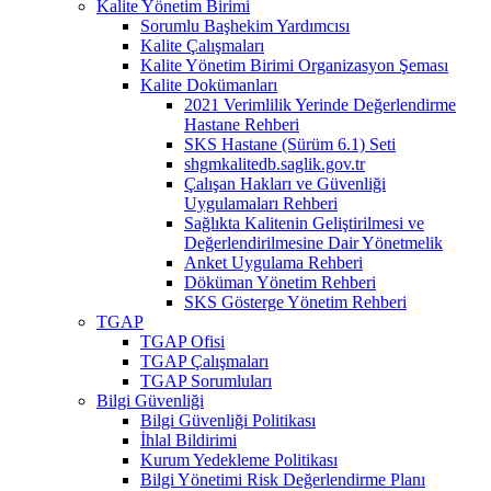
Kalite Yönetim Birimi
Sorumlu Başhekim Yardımcısı
Kalite Çalışmaları
Kalite Yönetim Birimi Organizasyon Şeması
Kalite Dokümanları
2021 Verimlilik Yerinde Değerlendirme
Hastane Rehberi
SKS Hastane (Sürüm 6.1) Seti
shgmkalitedb.saglik.gov.tr
Çalışan Hakları ve Güvenliği
Uygulamaları Rehberi
Sağlıkta Kalitenin Geliştirilmesi ve
Değerlendirilmesine Dair Yönetmelik
Anket Uygulama Rehberi
Döküman Yönetim Rehberi
SKS Gösterge Yönetim Rehberi
TGAP
TGAP Ofisi
TGAP Çalışmaları
TGAP Sorumluları
Bilgi Güvenliği
Bilgi Güvenliği Politikası
İhlal Bildirimi
Kurum Yedekleme Politikası
Bilgi Yönetimi Risk Değerlendirme Planı