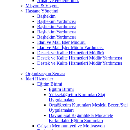
Amaç ve Hedeflerimiz
Misyon & Vizyon
Hastane Yönetimi
Başhekim
Başhekim Yardımcısı
Başhekim Yardımcısı
Başhekim Yardımcısı
Başhekim Yardımcısı
İdari ve Mali İşler Müdürü
İdari ve Mali İşler Müdür Yardımcısı
Destek ve Kalite Hizmetleri Müdürü
Destek ve Kalite Hizmetleri Müdür Yardımcısı
Destek ve Kalite Hizmetleri Müdür Yardımcısı
Organizasyon Şeması
İdari Hizmetler
Eğitim Birimi
Eğitim Birimi
Yükseköğretim Kurumları Staj
Uygulamaları
Ortaöğretim Kurumları Mesleki Beceri/Staj
Uygulamaları
Davranışsal Bağımlılıkla Mücadele
Farkındalık Eğitim Sunumları
Çalışan Memnuniyeti ve Motivasyon