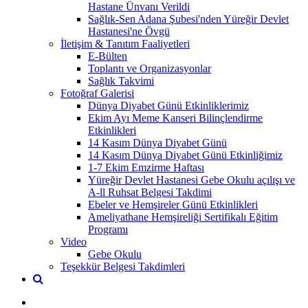
Hastane Ünvanı Verildi
Sağlık-Sen Adana Şubesi'nden Yüreğir Devlet
Hastanesi'ne Övgü
İletişim & Tanıtım Faaliyetleri
E-Bülten
Toplantı ve Organizasyonlar
Sağlık Takvimi
Fotoğraf Galerisi
Dünya Diyabet Günü Etkinliklerimiz
Ekim Ayı Meme Kanseri Bilinçlendirme
Etkinlikleri
14 Kasım Dünya Diyabet Günü
14 Kasım Dünya Diyabet Günü Etkinliğimiz
1-7 Ekim Emzirme Haftası
Yüreğir Devlet Hastanesi Gebe Okulu açılışı ve
A-ll Ruhsat Belgesi Takdimi
Ebeler ve Hemşireler Günü Etkinlikleri
Ameliyathane Hemşireliği Sertifikalı Eğitim
Programı
Video
Gebe Okulu
Teşekkür Belgesi Takdimleri