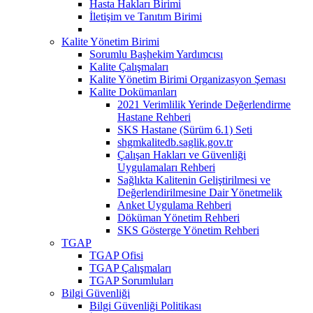
Hasta Hakları Birimi
İletişim ve Tanıtım Birimi
Kalite Yönetim Birimi
Sorumlu Başhekim Yardımcısı
Kalite Çalışmaları
Kalite Yönetim Birimi Organizasyon Şeması
Kalite Dokümanları
2021 Verimlilik Yerinde Değerlendirme
Hastane Rehberi
SKS Hastane (Sürüm 6.1) Seti
shgmkalitedb.saglik.gov.tr
Çalışan Hakları ve Güvenliği
Uygulamaları Rehberi
Sağlıkta Kalitenin Geliştirilmesi ve
Değerlendirilmesine Dair Yönetmelik
Anket Uygulama Rehberi
Döküman Yönetim Rehberi
SKS Gösterge Yönetim Rehberi
TGAP
TGAP Ofisi
TGAP Çalışmaları
TGAP Sorumluları
Bilgi Güvenliği
Bilgi Güvenliği Politikası