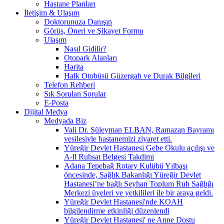
Hastane Planları
İletişim & Ulaşım
Doktorunuza Danışın
Görüş, Öneri ve Şikayet Formu
Ulaşım
Nasıl Gidilir?
Otopark Alanları
Harita
Halk Otobüsü Güzergah ve Durak Bilgileri
Telefon Rehberi
Sık Sorulan Sorular
E-Posta
Dijital Medya
Medyada Biz
Vali Dr. Süleyman ELBAN, Ramazan Bayramı
vesilesiyle hastanemizi ziyaret etti.
Yüreğir Devlet Hastanesi Gebe Okulu açılışı ve
A-ll Ruhsat Belgesi Takdimi
Adana Tepebağ Rotary Kulübü Yılbaşı
öncesinde, Sağlık Bakanlığı Yüreğir Devlet
Hastanesi’ne bağlı Seyhan Toplum Ruh Sağlığı
Merkezi üyeleri ve yetkilileri ile bir araya geldi.
Yüreğir Devlet Hastanesi'nde KOAH
bilgilendirme etkinliği düzenlendi
Yüreğir Devlet Hastanesi' ne Anne Dostu