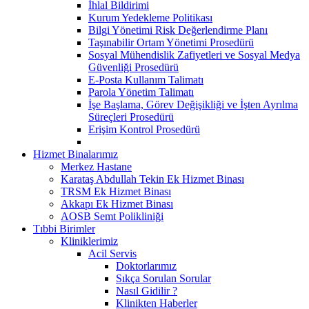
İhlal Bildirimi
Kurum Yedekleme Politikası
Bilgi Yönetimi Risk Değerlendirme Planı
Taşınabilir Ortam Yönetimi Prosedürü
Sosyal Mühendislik Zafiyetleri ve Sosyal Medya
Güvenliği Prosedürü
E-Posta Kullanım Talimatı
Parola Yönetim Talimatı
İşe Başlama, Görev Değişikliği ve İşten Ayrılma
Süreçleri Prosedürü
Erişim Kontrol Prosedürü
Hizmet Binalarımız
Merkez Hastane
Karataş Abdullah Tekin Ek Hizmet Binası
TRSM Ek Hizmet Binası
Akkapı Ek Hizmet Binası
AOSB Semt Polikliniği
Tıbbi Birimler
Kliniklerimiz
Acil Servis
Doktorlarımız
Sıkça Sorulan Sorular
Nasıl Gidilir ?
Klinikten Haberler