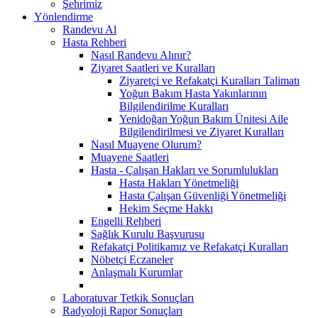
Şehrimiz
Yönlendirme
Randevu Al
Hasta Rehberi
Nasıl Randevu Alınır?
Ziyaret Saatleri ve Kuralları
Ziyaretçi ve Refakatçi Kuralları Talimatı
Yoğun Bakım Hasta Yakınlarının
Bilgilendirilme Kuralları
Yenidoğan Yoğun Bakım Ünitesi Aile
Bilgilendirilmesi ve Ziyaret Kuralları
Nasıl Muayene Olurum?
Muayene Saatleri
Hasta - Çalışan Hakları ve Sorumlulukları
Hasta Hakları Yönetmeliği
Hasta Çalışan Güvenliği Yönetmeliği
Hekim Seçme Hakkı
Engelli Rehberi
Sağlık Kurulu Başvurusu
Refakatçi Politikamız ve Refakatçi Kuralları
Nöbetçi Eczaneler
Anlaşmalı Kurumlar
Laboratuvar Tetkik Sonuçları
Radyoloji Rapor Sonuçları