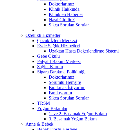
Doktorlarımız
Klinik Hakkında
Klinikten Haberler
Nasıl Gidilir ?
Sıkça Sorulan Sorular
Özellikli Hizmetler
Çocuk İzlem Merkezi
Evde Sağlık Hizmetleri
Uzaktan Hasta Değerlendirme Sistemi
Gebe Okulu
Palyatif Bakım Merkezi
Sağlık Kurulu
Sigara Bırakma Polikliniği
Doktorlarımız
Sorumlu Hemşire
Bırakmak İstiyorum
Bırakıyorum
Sıkca Sorulan Sorular
TRSM
Yoğun Bakımlar
1. ve 2. Basamak Yoğun Bakım
3. Basamak Yoğun Bakım
Anne & Bebek
Bebek Dostu Hastane