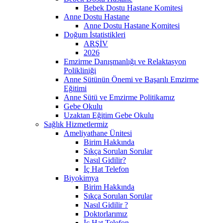
Bebek Dostu Hastane Komitesi
Anne Dostu Hastane
Anne Dostu Hastane Komitesi
Doğum İstatistikleri
ARŞİV
2026
Emzirme Danışmanlığı ve Relaktasyon
Polikliniği
Anne Sütünün Önemi ve Başarılı Emzirme
Eğitimi
Anne Sütü ve Emzirme Politikamız
Gebe Okulu
Uzaktan Eğitim Gebe Okulu
Sağlık Hizmetlermiz
Ameliyathane Ünitesi
Birim Hakkında
Sıkça Sorulan Sorular
Nasıl Gidilir?
İç Hat Telefon
Biyokimya
Birim Hakkında
Sıkça Sorulan Sorular
Nasıl Gidilir ?
Doktorlarımız
İç Hat Telefon