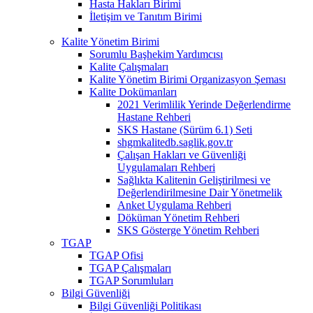
Hasta Hakları Birimi
İletişim ve Tanıtım Birimi
Kalite Yönetim Birimi
Sorumlu Başhekim Yardımcısı
Kalite Çalışmaları
Kalite Yönetim Birimi Organizasyon Şeması
Kalite Dokümanları
2021 Verimlilik Yerinde Değerlendirme
Hastane Rehberi
SKS Hastane (Sürüm 6.1) Seti
shgmkalitedb.saglik.gov.tr
Çalışan Hakları ve Güvenliği
Uygulamaları Rehberi
Sağlıkta Kalitenin Geliştirilmesi ve
Değerlendirilmesine Dair Yönetmelik
Anket Uygulama Rehberi
Döküman Yönetim Rehberi
SKS Gösterge Yönetim Rehberi
TGAP
TGAP Ofisi
TGAP Çalışmaları
TGAP Sorumluları
Bilgi Güvenliği
Bilgi Güvenliği Politikası