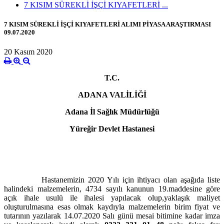
7 KISIM SÜREKLİ İŞÇİ KIYAFETLERİ ...
7 KISIM SÜREKLİ İŞÇİ KIYAFETLERİ ALIMI PİYASA ARAŞTIRMASI
09.07.2020
20 Kasım 2020
T.C.
ADANA VALİLİĞİ
Adana İl Sağlık Müdürlüğü
Yüreğir Devlet Hastanesi
Hastanemizin 2020 Yılı için ihtiyacı olan aşağıda liste
halindeki malzemelerin, 4734 sayılı kanunun 19.maddesine göre
açık ihale usulü ile ihalesi yapılacak olup,yaklaşık maliyet
oluşturulmasına esas olmak kaydıyla malzemelerin birim fiyat ve
tutarının yazılarak 14.07.2020 Salı günü mesai bitimine kadar imza