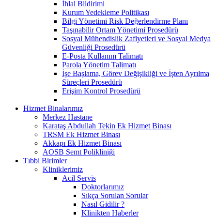
İhlal Bildirimi
Kurum Yedekleme Politikası
Bilgi Yönetimi Risk Değerlendirme Planı
Taşınabilir Ortam Yönetimi Prosedürü
Sosyal Mühendislik Zafiyetleri ve Sosyal Medya
Güvenliği Prosedürü
E-Posta Kullanım Talimatı
Parola Yönetim Talimatı
İşe Başlama, Görev Değişikliği ve İşten Ayrılma
Süreçleri Prosedürü
Erişim Kontrol Prosedürü
Hizmet Binalarımız
Merkez Hastane
Karataş Abdullah Tekin Ek Hizmet Binası
TRSM Ek Hizmet Binası
Akkapı Ek Hizmet Binası
AOSB Semt Polikliniği
Tıbbi Birimler
Kliniklerimiz
Acil Servis
Doktorlarımız
Sıkça Sorulan Sorular
Nasıl Gidilir ?
Klinikten Haberler