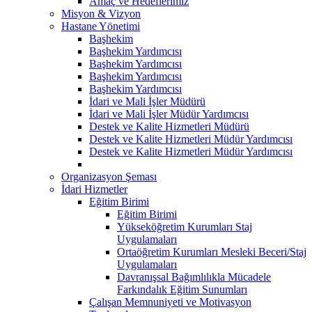
Amaç ve Hedeflerimiz
Misyon & Vizyon
Hastane Yönetimi
Başhekim
Başhekim Yardımcısı
Başhekim Yardımcısı
Başhekim Yardımcısı
Başhekim Yardımcısı
İdari ve Mali İşler Müdürü
İdari ve Mali İşler Müdür Yardımcısı
Destek ve Kalite Hizmetleri Müdürü
Destek ve Kalite Hizmetleri Müdür Yardımcısı
Destek ve Kalite Hizmetleri Müdür Yardımcısı
Organizasyon Şeması
İdari Hizmetler
Eğitim Birimi
Eğitim Birimi
Yükseköğretim Kurumları Staj
Uygulamaları
Ortaöğretim Kurumları Mesleki Beceri/Staj
Uygulamaları
Davranışsal Bağımlılıkla Mücadele
Farkındalık Eğitim Sunumları
Çalışan Memnuniyeti ve Motivasyon