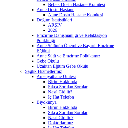
Bebek Dostu Hastane Komitesi
Anne Dostu Hastane
Anne Dostu Hastane Komitesi
Doğum İstatistikleri
ARŞİV
2026
Emzirme Danışmanlığı ve Relaktasyon
Polikliniği
Anne Sütünün Önemi ve Başarılı Emzirme
Eğitimi
Anne Sütü ve Emzirme Politikamız
Gebe Okulu
Uzaktan Eğitim Gebe Okulu
Sağlık Hizmetlermiz
Ameliyathane Ünitesi
Birim Hakkında
Sıkça Sorulan Sorular
Nasıl Gidilir?
İç Hat Telefon
Biyokimya
Birim Hakkında
Sıkça Sorulan Sorular
Nasıl Gidilir ?
Doktorlarımız
İç Hat Telefon