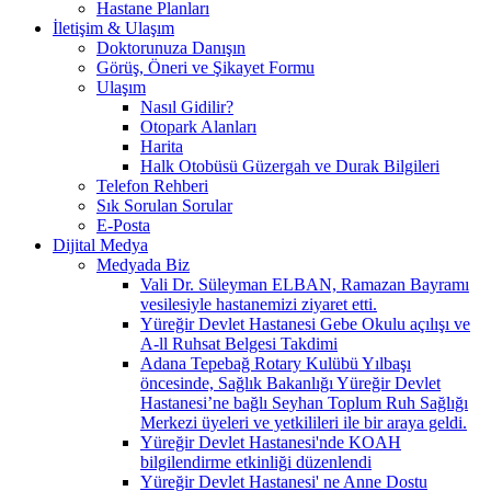
Hastane Planları
İletişim & Ulaşım
Doktorunuza Danışın
Görüş, Öneri ve Şikayet Formu
Ulaşım
Nasıl Gidilir?
Otopark Alanları
Harita
Halk Otobüsü Güzergah ve Durak Bilgileri
Telefon Rehberi
Sık Sorulan Sorular
E-Posta
Dijital Medya
Medyada Biz
Vali Dr. Süleyman ELBAN, Ramazan Bayramı
vesilesiyle hastanemizi ziyaret etti.
Yüreğir Devlet Hastanesi Gebe Okulu açılışı ve
A-ll Ruhsat Belgesi Takdimi
Adana Tepebağ Rotary Kulübü Yılbaşı
öncesinde, Sağlık Bakanlığı Yüreğir Devlet
Hastanesi’ne bağlı Seyhan Toplum Ruh Sağlığı
Merkezi üyeleri ve yetkilileri ile bir araya geldi.
Yüreğir Devlet Hastanesi'nde KOAH
bilgilendirme etkinliği düzenlendi
Yüreğir Devlet Hastanesi' ne Anne Dostu