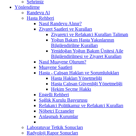
Şehrimiz
Yönlendirme
Randevu Al
Hasta Rehberi
Nasıl Randevu Alınır?
Ziyaret Saatleri ve Kuralları
Ziyaretçi ve Refakatçi Kuralları Talimatı
Yoğun Bakım Hasta Yakınlarının
Bilgilendirilme Kuralları
Yenidoğan Yoğun Bakım Ünitesi Aile
Bilgilendirilmesi ve Ziyaret Kuralları
Nasıl Muayene Olurum?
Muayene Saatleri
Hasta - Çalışan Hakları ve Sorumlulukları
Hasta Hakları Yönetmeliği
Hasta Çalışan Güvenliği Yönetmeliği
Hekim Seçme Hakkı
Engelli Rehberi
Sağlık Kurulu Başvurusu
Refakatçi Politikamız ve Refakatçi Kuralları
Nöbetçi Eczaneler
Anlaşmalı Kurumlar
Laboratuvar Tetkik Sonuçları
Radyoloji Rapor Sonuçları