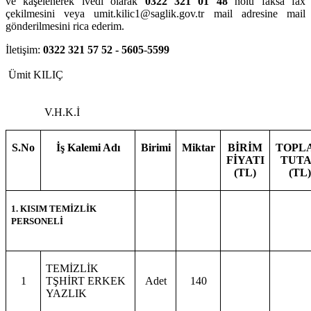
ve kaşelenerek ivedi olarak
0322 321 01 48
nolu faksa fax
çekilmesini veya umit.kilic1@saglik.gov.tr mail adresine mail
gönderilmesini rica ederim.
İletişim:
0322 321 57 52 - 5605
-
5599
Ümit KILIÇ
V.H.K.İ
İş Kalemi Adı
Birimi
Miktar
BİRİM
TOPL
S.No
FİYATI
TUT
(TL)
(TL)
1. KISIM TEMİZLİK
PERSONELİ
TEMİZLİK
1
TŞHİRT ERKEK
Adet
140
YAZLIK