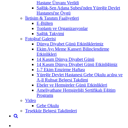
Hastane Ünvanı Verildi
Sağlık-Sen Adana Şubesi'nden Yüreğir Devlet
Hastanesi'ne Övgü
İletişim & Tanıtım Faaliyetleri
E-Bülten
Toplantı ve Organizasyonlar
Sağlık Takvimi
Fotoğraf Galerisi
Dünya Diyabet Günü Etkinliklerimiz
Ekim Ayı Meme Kanseri Bilinçlendirme
Etkinlikleri
14 Kasım Dünya Diyabet Günü
14 Kasım Dünya Diyabet Günü Etkinliğimiz
1-7 Ekim Emzirme Haftası
Yüreğir Devlet Hastanesi Gebe Okulu açılışı ve
A-ll Ruhsat Belgesi Takdimi
Ebeler ve Hemşireler Günü Etkinlikleri
Ameliyathane Hemşireliği Sertifikalı Eğitim
Programı
Video
Gebe Okulu
Teşekkür Belgesi Takdimleri