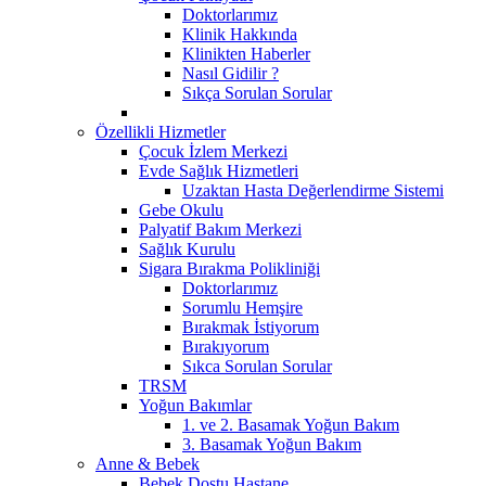
Doktorlarımız
Klinik Hakkında
Klinikten Haberler
Nasıl Gidilir ?
Sıkça Sorulan Sorular
Özellikli Hizmetler
Çocuk İzlem Merkezi
Evde Sağlık Hizmetleri
Uzaktan Hasta Değerlendirme Sistemi
Gebe Okulu
Palyatif Bakım Merkezi
Sağlık Kurulu
Sigara Bırakma Polikliniği
Doktorlarımız
Sorumlu Hemşire
Bırakmak İstiyorum
Bırakıyorum
Sıkca Sorulan Sorular
TRSM
Yoğun Bakımlar
1. ve 2. Basamak Yoğun Bakım
3. Basamak Yoğun Bakım
Anne & Bebek
Bebek Dostu Hastane